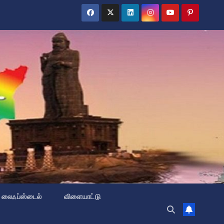
லைஃப்ஸ்டைல்
விளையாட்டு