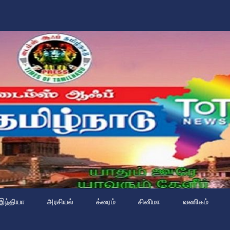
இந்தியா
அரசியல்
க்ரைம்
சினிமா
வணிகம்