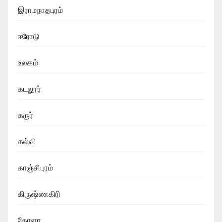
இராமநாதபுரம்
ஈரோடு
உலகம்
கடலூர்
கருர்
கல்வி
காஞ்சிபுரம்
கிருஷ்ணகிரி
கேரளா