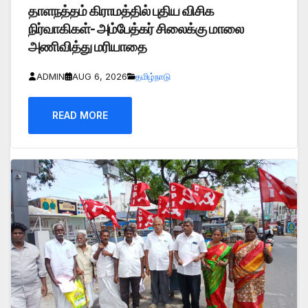
தாளநத்தம் கிராமத்தில் புதிய விசிக
நிர்வாகிகள்- அம்பேத்கர் சிலைக்கு மாலை
அணிவித்து மரியாதை
ADMIN
AUG 6, 2026
தமிழ்நாடு
READ MORE