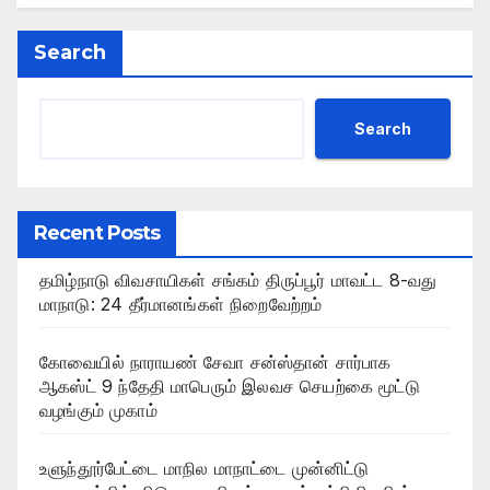
c
st
ail
at
ar
e
o
s
e
Search
b
d
A
o
o
p
Search
o
n
p
k
Recent Posts
தமிழ்நாடு விவசாயிகள் சங்கம் திருப்பூர் மாவட்ட 8-வது
மாநாடு: 24 தீர்மானங்கள் நிறைவேற்றம்
கோவையில் நாராயண் சேவா சன்ஸ்தான் சார்பாக
ஆகஸ்ட் 9 ந்தேதி மாபெரும் இலவச செயற்கை மூட்டு
வழங்கும் முகாம்
உளுந்தூர்பேட்டை மாநில மாநாட்டை முன்னிட்டு