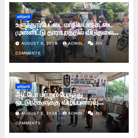
தமிழ்நாடு
உளுந்தூர்பேட்டை மாநில மாநாட்டை
முன்னிட்டு தாராபுரத்தில் விடுதலை
சிறுத்தைகள் கட்சியினரின் தீவிர
AUGUST 6, 2026
ADMIN
NO
பிரச்சாரப் பயணம்
COMMENTS
தமிழ்நாடு
ஆட்டோ மற்றும் பேருந்து
ஓட்டுநர்களுக்கு விழிப்புணர்வு
நிகழ்ச்சி
AUGUST 6, 2026
ADMIN
NO
COMMENTS