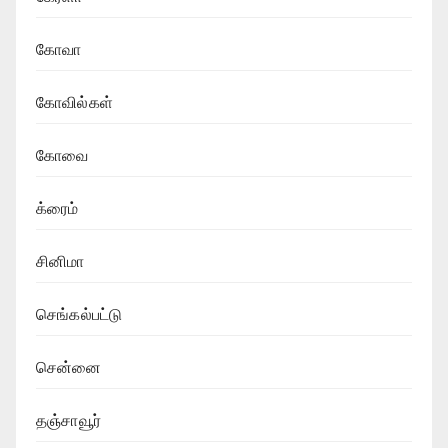
கோவா
கோவில்கள்
கோவை
க்ரைம்
சினிமா
செங்கல்பட்டு
சென்னை
தஞ்சாவூர்