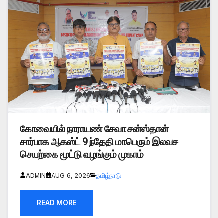
கோவையில் நாராயண் சேவா சன்ஸ்தான்
சார்பாக ஆகஸ்ட் 9 ந்தேதி மாபெரும் இலவச
செயற்கை மூட்டு வழங்கும் முகாம்
ADMIN
AUG 6, 2026
தமிழ்நாடு
READ MORE