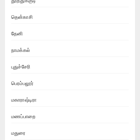
தூத்துக்குடி
தென்காசி
தேனி
நாமக்கல்
புதுச்சேரி
பெரம்பலூர்
மகாராஷ்டிரா
மணப்பாறை
மதுரை