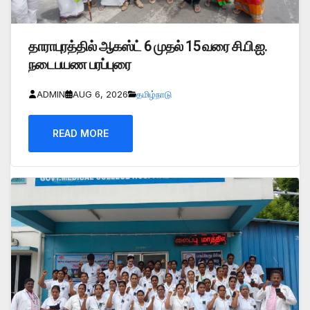
தாராபுரத்தில் ஆகஸ்ட் 6 முதல் 15 வரை சி.பி.ஐ.
நடைபயண பரப்புரை
ADMIN
AUG 6, 2026
தமிழ்நாடு
READ MORE