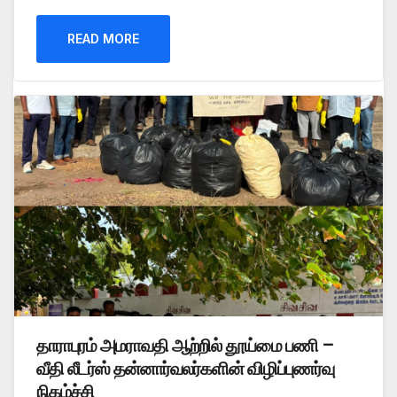
READ MORE
தாராபுரம் அமராவதி ஆற்றில் தூய்மை பணி –
வீதி லீடர்ஸ் தன்னார்வலர்களின் விழிப்புணர்வு
நிகழ்ச்சி