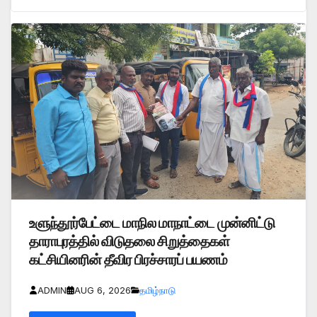
உளுந்தூர்பேட்டை மாநில மாநாட்டை முன்னிட்டு
தாராபுரத்தில் விடுதலை சிறுத்தைகள்
கட்சியினரின் தீவிர பிரச்சாரப் பயணம்
ADMIN
AUG 6, 2026
தமிழ்நாடு