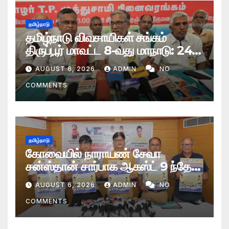
தமிழ்நாடு
தமிழ்நாடு விவசாயிகள் சங்கம்
திருப்பூர் மாவட்ட 8-வது மாநாடு: 24
தீர்மானங்கள் நிறைவேற்றம்
AUGUST 6, 2026
ADMIN
NO
COMMENTS
தமிழ்நாடு
கோவையில் நாராயண் சேவா
சன்ஸ்தான் சார்பாக ஆகஸ்ட் 9 ந்தேதி
மாபெரும் இலவச செயற்கை மூட்டு
AUGUST 6, 2026
ADMIN
NO
வழங்கும் முகாம்
COMMENTS