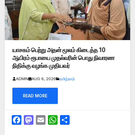
யாசகம் பெற்று அதன் மூலம் கிடைத்த 10
ஆயிரம் ரூபாயை முதல்வரின் பொது நிவாரண
நிதிக்கு வழங்க முதியவர்
ADMIN
AUG 6, 2026
தமிழ்நாடு
READ MORE
F
M
E
W
S
a
a
m
h
h