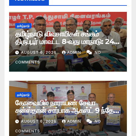
தமிழ்நாடு
தமிழ்நாடு விவசாயிகள் சங்கம்
திருப்பூர் மாவட்ட 8-வது மாநாடு: 24
தீர்மானங்கள் நிறைவேற்றம்
AUGUST 6, 2026
ADMIN
NO
COMMENTS
தமிழ்நாடு
கோவையில் நாராயண் சேவா
சன்ஸ்தான் சார்பாக ஆகஸ்ட் 9 ந்தேதி
மாபெரும் இலவச செயற்கை மூட்டு
AUGUST 6, 2026
ADMIN
NO
வழங்கும் முகாம்
COMMENTS