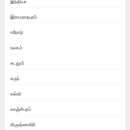
இந்தியா
இராமநாதபுரம்
ஈரோடு
உலகம்
கடலூர்
கருர்
கல்வி
காஞ்சிபுரம்
கிருஷ்ணகிரி