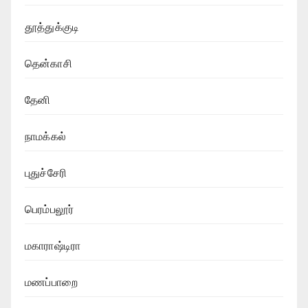
தூத்துக்குடி
தென்காசி
தேனி
நாமக்கல்
புதுச்சேரி
பெரம்பலூர்
மகாராஷ்டிரா
மணப்பாறை