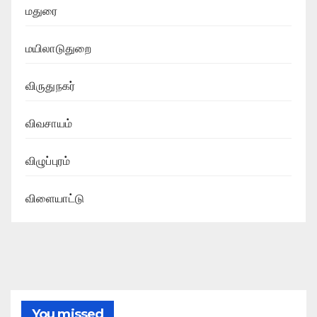
மதுரை
மயிலாடுதுறை
விருதுநகர்
விவசாயம்
விழுப்புரம்
விளையாட்டு
You missed