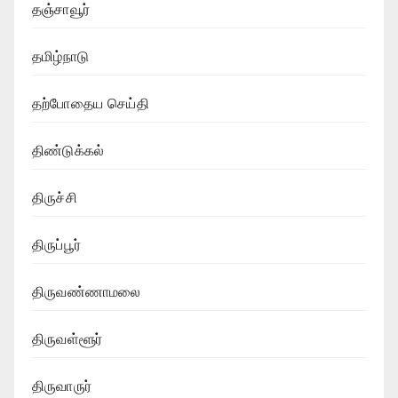
தஞ்சாவூர்
தமிழ்நாடு
தற்போதைய செய்தி
திண்டுக்கல்
திருச்சி
திருப்பூர்
திருவண்ணாமலை
திருவள்ளூர்
திருவாருர்