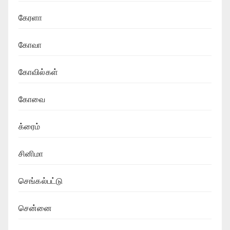
கேரளா
கோவா
கோவில்கள்
கோவை
க்ரைம்
சினிமா
செங்கல்பட்டு
சென்னை