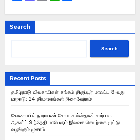
a
a
m
h
h
c
st
ail
at
ar
e
o
s
e
Search
b
d
A
o
o
p
Search
o
n
p
k
Recent Posts
தமிழ்நாடு விவசாயிகள் சங்கம் திருப்பூர் மாவட்ட 8-வது
மாநாடு: 24 தீர்மானங்கள் நிறைவேற்றம்
கோவையில் நாராயண் சேவா சன்ஸ்தான் சார்பாக
ஆகஸ்ட் 9 ந்தேதி மாபெரும் இலவச செயற்கை மூட்டு
வழங்கும் முகாம்