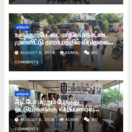
தமிழ்நாடு
உளுந்தூர்பேட்டை மாநில மாநாட்டை
முன்னிட்டு தாராபுரத்தில் விடுதலை
சிறுத்தைகள் கட்சியினரின் தீவிர
AUGUST 6, 2026
ADMIN
NO
பிரச்சாரப் பயணம்
COMMENTS
தமிழ்நாடு
ஆட்டோ மற்றும் பேருந்து
ஓட்டுநர்களுக்கு விழிப்புணர்வு
நிகழ்ச்சி
AUGUST 6, 2026
ADMIN
NO
COMMENTS