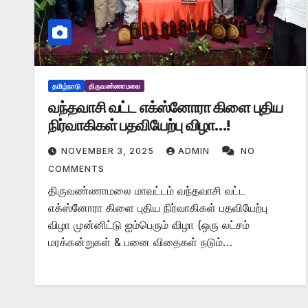
தமிழ்நாடு
திருவண்ணாமலை
வந்தவாசி வட்ட எக்ஸ்னோரா கிளை புதிய
நிர்வாகிகள் பதவியேற்பு விழா…!
NOVEMBER 3, 2025
ADMIN
NO
COMMENTS
திருவண்ணாமலை மாவட்டம் வந்தவாசி வட்ட
எக்ஸ்னோரா கிளை புதிய நிர்வாகிகள் பதவியேற்பு
விழா முன்னிட்டு ஐம்பெரும் விழா (ஒரு லட்சம்
மரக்கன்றுகள் & பனை விதைகள் நடும்…