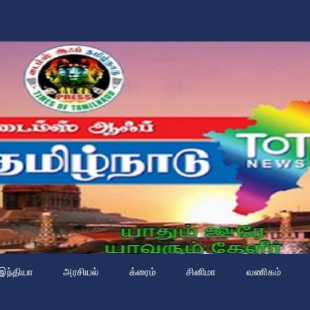
இந்தியா
அரசியல்
க்ரைம்
சினிமா
வணிகம்