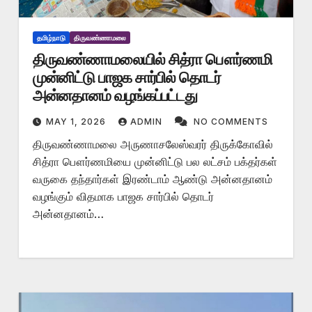
தமிழ்நாடு
திருவண்ணாமலை
திருவண்ணாமலையில் சித்ரா பௌர்ணமி
முன்னிட்டு பாஜக சார்பில் தொடர்
அன்னதானம் வழங்கப்பட்டது
MAY 1, 2026
ADMIN
NO COMMENTS
திருவண்ணாமலை அருணாசலேஸ்வரர் திருக்கோவில்
சித்ரா பௌர்ணமியை முன்னிட்டு பல லட்சம் பக்தர்கள்
வருகை தந்தார்கள் இரண்டாம் ஆண்டு அன்னதானம்
வழங்கும் விதமாக பாஜக சார்பில் தொடர்
அன்னதானம்…