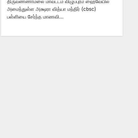
திருவண்ணாமலை மாவட்டம் விழுப்புரம் ஹைவேயில்
அமைந்துள்ள அக்ஷரா வித்யா மந்திர் (cbsc)
பள்ளியை சேர்ந்த மாணவி…