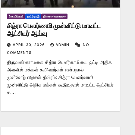
கோவில்கள்
தமிழ்நாடு
திருவண்ணாமலை
சித்ரா பௌர்ணமி முன்னிட்டு மாவட்ட
ஆட்சியர் ஆய்வு
APRIL 30, 2026
ADMIN
NO
COMMENTS
திருவண்ணாமலை சித்ரா பௌர்ணமியை ஒட்டி அதிக
அளவில் மக்கள் கூடுவார்கள் என்பதால்
முன்னேற்பாடுகள் தீவிரம்; சித்ரா பௌர்ணமி
முன்னிட்டு அதிக மக்கள் கூடுவதால் மாவட்ட ஆட்சியர்
க.…