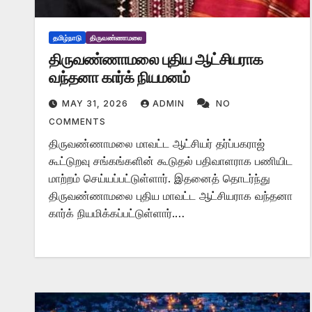
தமிழ்நாடு
திருவண்ணாமலை
திருவண்ணாமலை புதிய ஆட்சியராக
வந்தனா கார்க் நியமனம்
MAY 31, 2026
ADMIN
NO
COMMENTS
திருவண்ணாமலை மாவட்ட ஆட்சியர் தர்ப்பகராஜ்
கூட்டுறவு சங்கங்களின் கூடுதல் பதிவாளராக பணியிட
மாற்றம் செய்யப்பட்டுள்ளார். இதனைத் தொடர்ந்து
திருவண்ணாமலை புதிய மாவட்ட ஆட்சியராக வந்தனா
கார்க் நியமிக்கப்பட்டுள்ளார்.…