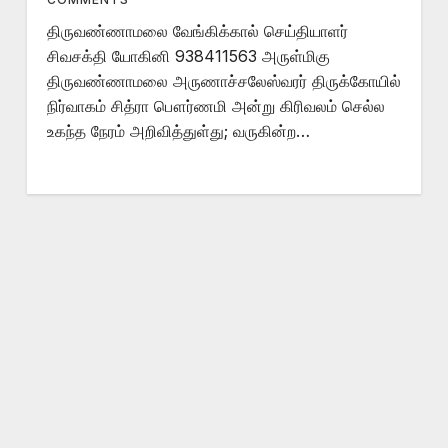
திருவண்ணாமலை வேங்கிக்கால் செய்தியாளர்
சிவசக்தி யோகினி 938411563 அருள்மிகு
திருவண்ணாமலை அருணாச்சலேஸ்வரர் திருக்கோயில்
நிர்வாகம் சித்ரா பௌர்ணமி அன்று கிரிவலம் செல்ல
உகந்த நேரம் அறிவித்துள்து; வருகின்ற…