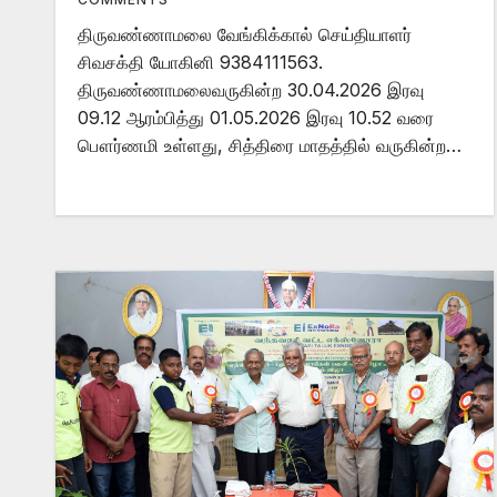
திருவண்ணாமலை வேங்கிக்கால் செய்தியாளர்
சிவசக்தி யோகினி 9384111563.
திருவண்ணாமலைவருகின்ற 30.04.2026 இரவு
09.12 ஆரம்பித்து 01.05.2026 இரவு 10.52 வரை
பௌர்ணமி உள்ளது, சித்திரை மாதத்தில் வருகின்ற…