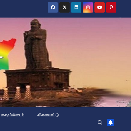
லைஃப்ஸ்டைல்
விளையாட்டு