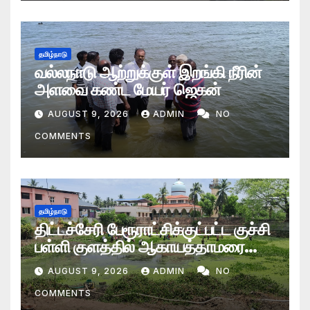
தமிழ்நாடு
வல்லநாடு ஆற்றுக்குள் இறங்கி நீரின்
அளவை கண்ட மேயர் ஜெகன்
AUGUST 9, 2026
ADMIN
NO
COMMENTS
தமிழ்நாடு
திட்டச்சேரி பேரூராட்சிக்குட்பட்ட குச்சி
பள்ளி குளத்தில் ஆகாயத்தாமரை
செடிகள் அகற்றும் பணிகள் தீவிரம்
AUGUST 9, 2026
ADMIN
NO
COMMENTS