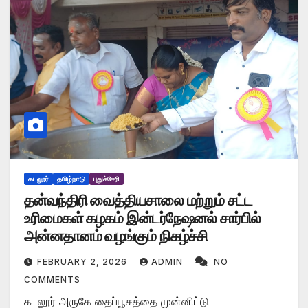
கடலூர்
தமிழ்நாடு
புதுச்சேரி
தன்வந்திரி வைத்தியசாலை மற்றும் சட்ட
உரிமைகள் கழகம் இன்டர்நேஷனல் சார்பில்
அன்னதானம் வழங்கும் நிகழ்ச்சி
FEBRUARY 2, 2026
ADMIN
NO
COMMENTS
கடலூர் அருகே தைப்பூசத்தை முன்னிட்டு