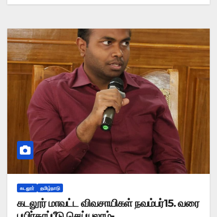
கடலூர்
தமிழ்நாடு
கடலூர் மாவட்ட விவசாயிகள் நவம்பர்15. வரை
பயிர்காப்பீடு செய்யலாம்-