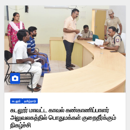
கடலூர்
தமிழ்நாடு
கடலூர் மாவட்ட காவல் கண்காணிப்பாளர்
அலுவலகத்தில் பொதுமக்கள் குறைதீர்க்கும்
நிகழ்ச்சி