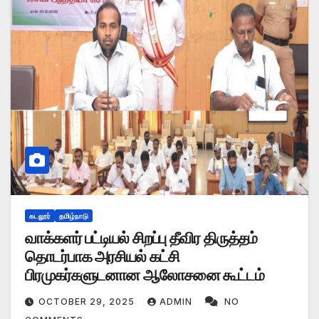
கடலூர்
தமிழ்நாடு
வாக்களர் பட்டியல் சிறப்பு தீவிர திருத்தம்
தொடர்பாக அரசியல் கட்சி
பிரமுகர்களுடனான ஆலோசனை கூட்டம்
OCTOBER 29, 2025
ADMIN
NO