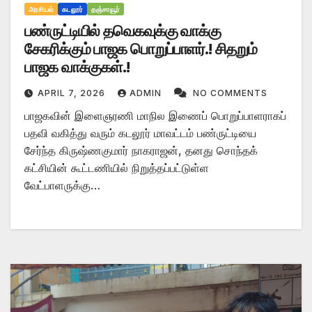
அரசியல்
கடலூர்
தஞ்சாவூர்
பண்ருட்டியில் தவெகவுக்கு வாக்கு
சேகரிக்கும் பாஜக பொறுப்பாளர்‌.! சிதறும்
பாஜக வாக்குகள்.!
APRIL 7, 2026
ADMIN
NO COMMENTS
பாஜகவின் இளைஞரணி மாநில இணைப் பொறுப்பாளராகப்
பதவி வகித்து வரும் கடலூர் மாவட்டம் பண்ருட்டியை
சேர்ந்த கிருஷ்ணகுமார் நாகராஜன், தனது சொந்தக்
கட்சியின் கூட்டணியில் நிறுத்தப்பட்டுள்ள
வேட்பாளருக்கு…