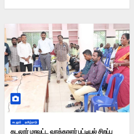
கடலூர்
தமிழ்நாடு
கடலூர் மாவட்ட வாக்காளர் பட்டியல் சிறப்பு