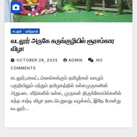
கடலூர்
தமிழ்நாடு
வடலூர் அருகே கருங்குழியில் சூரசம்கார
விழா
OCTOBER 28, 2025
ADMIN
NO
COMMENTS
கடலூர்,மாவட்டம்உலகெங்கும் தமிழர்கள் வாழும்
பகுதியிலும் மற்றும் தமிழகத்தில் உள்ளமுருகனின்
அறுபடை வீடுகளில் உள்ள, முருகன் திருக்கோயில்களில்
கந்த சஷ்டி விழா நடைபெறுவது வழக்கம், இதே போன்று
வடலூர்…