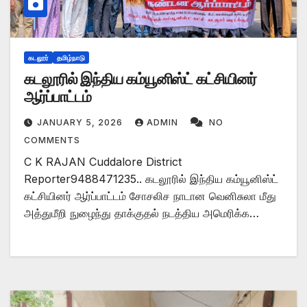
கடலூர்
தமிழ்நாடு
கடலூரில் இந்திய கம்யூனிஸ்ட் கட்சியினர்
ஆர்ப்பாட்டம்
JANUARY 5, 2026
ADMIN
NO
COMMENTS
C K RAJAN Cuddalore District
Reporter9488471235.. கடலூரில் இந்திய கம்யூனிஸ்ட்
கட்சியினர் ஆர்ப்பாட்டம் சோசலிச நாடான வெனிசுலா மீது
அத்துமீறி நுழைந்து தாக்குதல் நடத்திய அமெரிக்க…