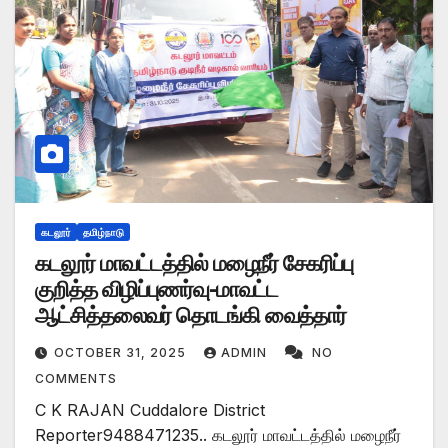
கடலூர்
தமிழ்நாடு
கடலூர் மாவட்டத்தில் மழைநீர் சேகரிப்பு
குறித்த விழிப்புணர்வு-மாவட்ட
ஆட்சித்தலைவர் தொடங்கி வைத்தார்
OCTOBER 31, 2025
ADMIN
NO
COMMENTS
C K RAJAN Cuddalore District
Reporter9488471235.. கடலூர் மாவட்டத்தில் மழைநீர்