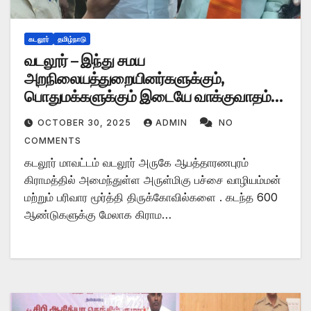
கடலூர்
தமிழ்நாடு
வடலூர் – இந்து சமய
அறநிலையத்துறையினர்களுக்கும்,
பொதுமக்களுக்கும் இடையே வாக்குவாதம்
தள்ளுமுள்ளு
OCTOBER 30, 2025
ADMIN
NO
COMMENTS
கடலூர் மாவட்டம் வடலூர் அருகே ஆபத்தாரணபுரம்
கிராமத்தில் அமைந்துள்ள அருள்மிகு பச்சை வாழியம்மன்
மற்றும் பரிவார மூர்த்தி திருக்கோவில்களை . கடந்த 600
ஆண்டுகளுக்கு மேலாக கிராம…