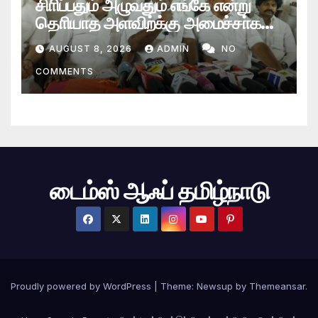
சிாிப்பதும் அழுவதும் எங்கே என்று
தொியாத அளவிற்க்கு அமைச்சா்கள்
தவெக எம்.எல்.ஏக்கள் இருக்கின்றனா்-
AUGUST 8, 2026
ADMIN
NO
ஆா்.பி உதயகுமாா் கடும் தாக்கு
COMMENTS
டைம்ஸ் ஆஃப் தமிழ்நாடு
Proudly powered by WordPress
|
Theme: Newsup by
Themeansar
.