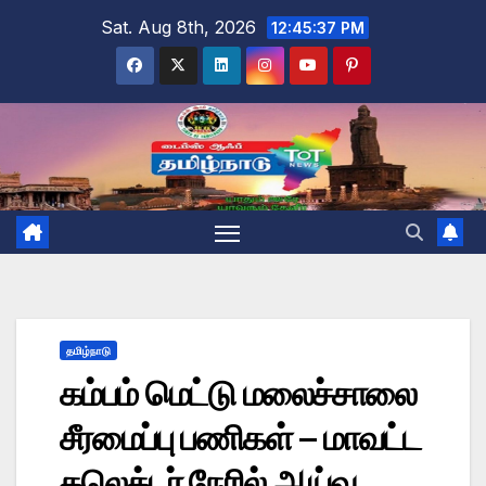
Skip
Sat. Aug 8th, 2026
12:45:38 PM
to
content
தமிழ்நாடு
கம்பம் மெட்டு மலைச்சாலை
சீரமைப்பு பணிகள் – மாவட்ட
கலெக்டர் நேரில் ஆய்வு