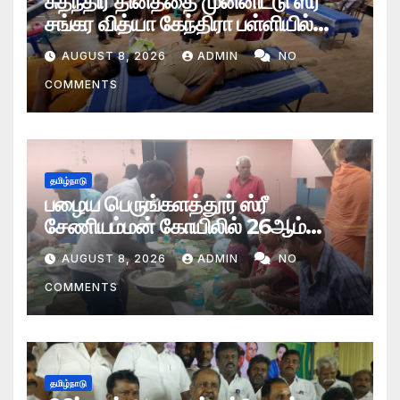
சுதந்திர தினத்தை முன்னிட்டு ஸ்ரீ
சங்கர வித்யா கேந்திரா பள்ளியில்
ரத்ததான முகாம்
AUGUST 8, 2026
ADMIN
NO
COMMENTS
தமிழ்நாடு
பழைய பெருங்களத்தூர் ஸ்ரீ
சேணியம்மன் கோயிலில் 26ஆம்
ஆண்டு ஆடி மாத தீமிதி மற்றும்
AUGUST 8, 2026
ADMIN
NO
தேர்த்திருவிழா
COMMENTS
தமிழ்நாடு