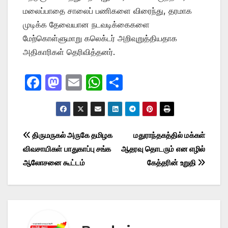
மலைப்பாதை சாலைப் பணிகளை விரைந்து, தரமாக
முடிக்க தேவையான நடவடிக்கைகளை
மேற்கொள்ளுமாறு கலெக்டர் அறிவுறுத்தியதாக
அதிகாரிகள் தெரிவித்தனர்.
F
M
E
W
S
a
a
m
h
h
c
st
ail
at
ar
e
o
s
e
Post
திருமருகல் அருகே தமிழக
மதுராந்தகத்தில் மக்கள்
b
d
A
விவசாயிகள் பாதுகாப்பு சங்க
ஆதரவு தொடரும் என எழில்
navigation
o
o
p
ஆலோசனை கூட்டம்
கேத்தரின் உறுதி
o
n
p
k