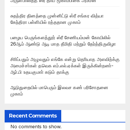
அருள்பாலித்த ஸ்ரீ தாய் மூகாம்பிகை அம்மன்
சுதந்திர தினத்தை முன்னிட்டு ஸ்ரீ சங்கர வித்யா
கேந்திரா பள்ளியில் ரத்ததான முகாம்
பழைய பெருங்களத்தூர் ஸ்ரீ சேணியம்மன் கோயிலில்
26ஆம் ஆண்டு ஆடி மாத தீமிதி மற்றும் தேர்த்திருவிழா
சிாிப்பதும் அழுவதும் எங்கே என்று தொியாத அளவிற்க்கு
அமைச்சா்கள் தவெக எம்.எல்.ஏக்கள் இருக்கின்றனா்-
ஆா்.பி உதயகுமாா் கடும் தாக்கு
ஆடுதுறையில் மாபெரும் இலவச கண் பரிசோதனை
முகாம்
Recent Comments
No comments to show.