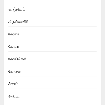
காஞ்சிபுரம்
கிருஷ்ணகிரி
கேரளா
கோவா
கோவில்கள்
கோவை
க்ரைம்
சினிமா