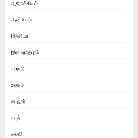
ஆரோக்கியம்
ஆன்மிகம்
இந்தியா
இராமநாதபுரம்
ஈரோடு
உலகம்
கடலூர்
கருர்
கல்வி