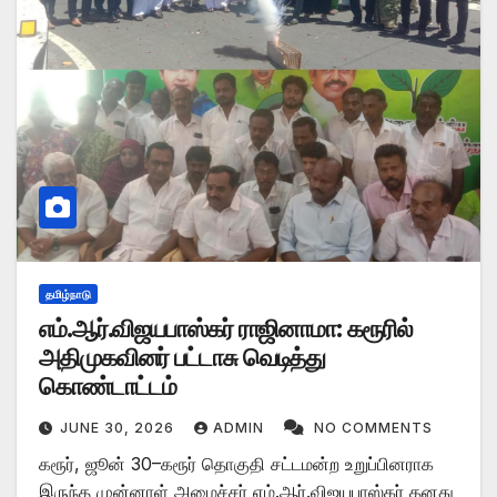
தமிழ்நாடு
எம்.ஆர்.விஜயபாஸ்கர் ராஜினாமா: கரூரில்
அதிமுகவினர் பட்டாசு வெடித்து
கொண்டாட்டம்
JUNE 30, 2026
ADMIN
NO COMMENTS
கரூர், ஜூன் 30–கரூர் தொகுதி சட்டமன்ற உறுப்பினராக
இருந்த முன்னாள் அமைச்சர் எம்.ஆர்.விஜயபாஸ்கர் தனது