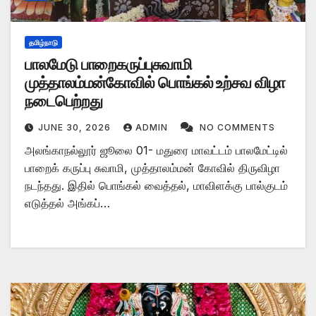
தமிழ்நாடு
பாலமேடு பாறைகருப்புசுவாமி
முத்தாலம்மன்கோவில் பொங்கல் உற்சவ விழா
நடைபெற்றது
JUNE 30, 2026
ADMIN
NO COMMENTS
அலங்காநல்லூர் ஜூலை 01- மதுரை மாவட்டம் பாலமேட்டில்
பாறைக் கருப்பு சுவாமி, முத்தாலம்மன் கோவில் திருவிழா
நடந்தது. இதில் பொங்கல் வைத்தல், மாவிளக்கு பால்குடம்
எடுத்தல் அங்கப்…