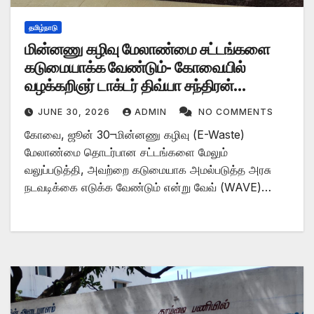
தமிழ்நாடு
மின்னணு கழிவு மேலாண்மை சட்டங்களை
கடுமையாக்க வேண்டும்- கோவையில்
வழக்கறிஞர் டாக்டர் திவ்யா சந்திரன்
வலியுறுத்தல்
JUNE 30, 2026
ADMIN
NO COMMENTS
கோவை, ஜூன் 30–மின்னணு கழிவு (E-Waste)
மேலாண்மை தொடர்பான சட்டங்களை மேலும்
வலுப்படுத்தி, அவற்றை கடுமையாக அமல்படுத்த அரசு
நடவடிக்கை எடுக்க வேண்டும் என்று வேவ் (WAVE)…