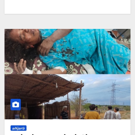
தமிழ்நாடு