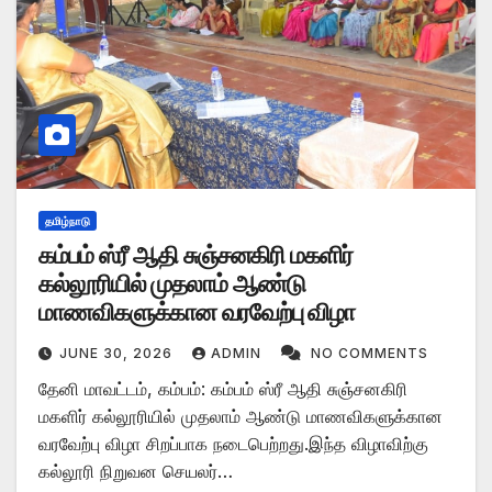
தமிழ்நாடு
கம்பம் ஸ்ரீ ஆதி சுஞ்சனகிரி மகளிர்
கல்லூரியில் முதலாம் ஆண்டு
மாணவிகளுக்கான வரவேற்பு விழா
JUNE 30, 2026
ADMIN
NO COMMENTS
தேனி மாவட்டம், கம்பம்: கம்பம் ஸ்ரீ ஆதி சுஞ்சனகிரி
மகளிர் கல்லூரியில் முதலாம் ஆண்டு மாணவிகளுக்கான
வரவேற்பு விழா சிறப்பாக நடைபெற்றது.இந்த விழாவிற்கு
கல்லூரி நிறுவன செயலர்…