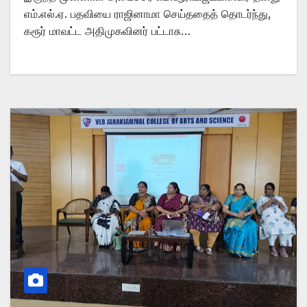
எம்.எல்.ஏ. பதவியை ராஜினாமா செய்ததைத் தொடர்ந்து,
கரூர் மாவட்ட அதிமுகவினர் பட்டாசு…