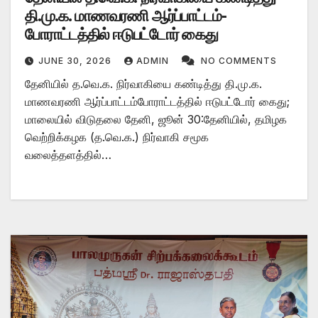
தி.மு.க. மாணவரணி ஆர்ப்பாட்டம்-
போராட்டத்தில் ஈடுபட்டோர் கைது
JUNE 30, 2026
ADMIN
NO COMMENTS
தேனியில் த.வெ.க. நிர்வாகியை கண்டித்து தி.மு.க.
மாணவரணி ஆர்ப்பாட்டம்போராட்டத்தில் ஈடுபட்டோர் கைது;
மாலையில் விடுதலை தேனி, ஜூன் 30:தேனியில், தமிழக
வெற்றிக்கழக (த.வெ.க.) நிர்வாகி சமூக
வலைத்தளத்தில்…