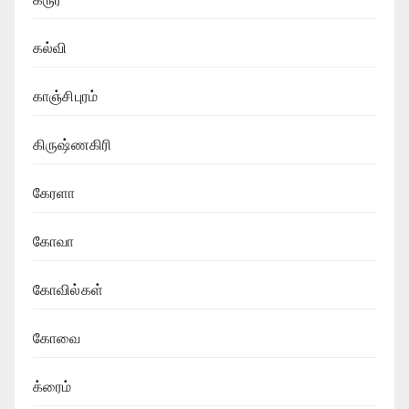
கல்வி
காஞ்சிபுரம்
கிருஷ்ணகிரி
கேரளா
கோவா
கோவில்கள்
கோவை
க்ரைம்