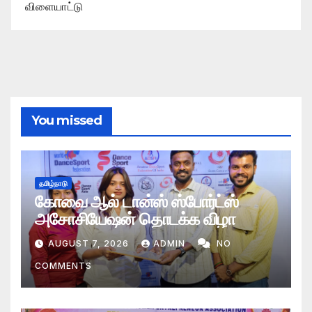
விளையாட்டு
You missed
தமிழ்நாடு
கோவை ஆல் டான்ஸ் ஸ்போர்ட்ஸ்
அசோசியேஷன் தொடக்க விழா
AUGUST 7, 2026
ADMIN
NO
COMMENTS