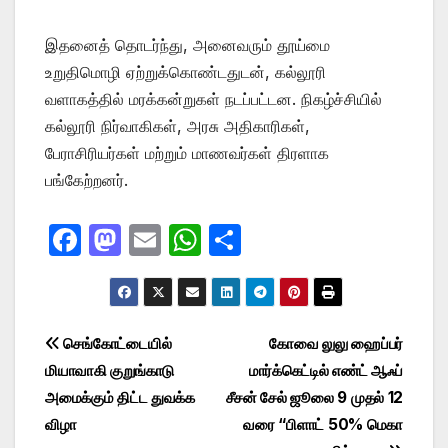
இதனைத் தொடர்ந்து, அனைவரும் தூய்மை
உறுதிமொழி ஏற்றுக்கொண்டதுடன், கல்லூரி
வளாகத்தில் மரக்கன்றுகள் நடப்பட்டன. நிகழ்ச்சியில்
கல்லூரி நிர்வாகிகள், அரசு அதிகாரிகள்,
பேராசிரியர்கள் மற்றும் மாணவர்கள் திரளாக
பங்கேற்றனர்.
F
M
E
W
S
a
a
m
h
h
c
st
ail
at
ar
e
o
s
e
Post
செங்கோட்டையில்
கோவை லுலு ஹைப்பர்
b
d
A
மியாவாகி குறுங்காடு
மார்க்கெட்டில் எண்ட் ஆஃப்
navigation
o
o
p
அமைக்கும் திட்ட துவக்க
சீசன் சேல் ஜூலை 9 முதல் 12
o
n
p
விழா
வரை “பிளாட் 50% மெகா