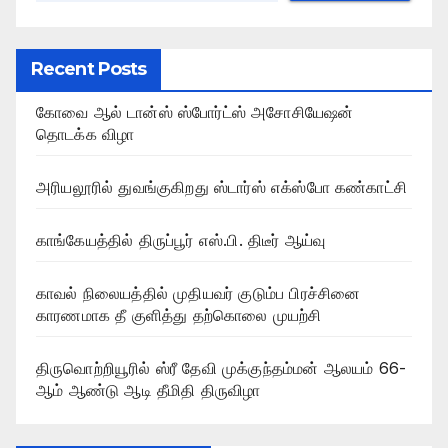
Recent Posts
கோவை ஆல் டான்ஸ் ஸ்போர்ட்ஸ் அசோசியேஷன்
தொடக்க விழா
அரியலூரில் துவங்குகிறது ஸ்டார்ஸ் எக்ஸ்போ கண்காட்சி
காங்கேயத்தில் திருப்பூர் எஸ்.பி. திடீர் ஆய்வு
காவல் நிலையத்தில் முதியவர் குடும்ப பிரச்சினை
காரணமாக தீ குளித்து தற்கொலை முயற்சி
திருவொற்றியூரில் ஸ்ரீ தேவி முக்குந்தம்மன் ஆலயம் 66-
ஆம் ஆண்டு ஆடி தீமிதி திருவிழா