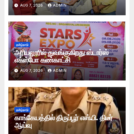
AUG 7, 2026
ADMIN
தமிழ்நாடு
அரியலூரில் துவங்குகிறது ஸ்டார்ஸ்
எக்ஸ்போ கண்காட்சி
AUG 7, 2026
ADMIN
தமிழ்நாடு
காங்கேயத்தில் திருப்பூர் எஸ்.பி. திடீர்
ஆய்வு