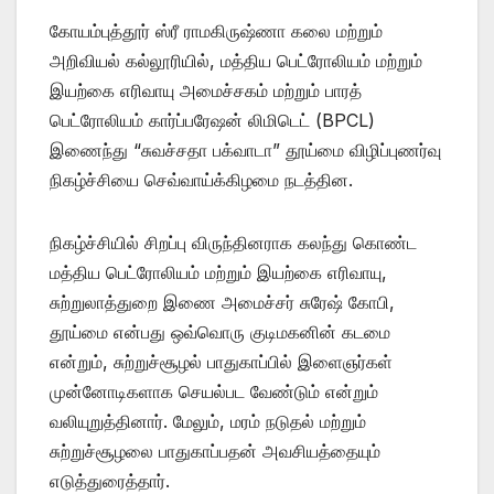
கோயம்புத்தூர் ஸ்ரீ ராமகிருஷ்ணா கலை மற்றும்
அறிவியல் கல்லூரியில், மத்திய பெட்ரோலியம் மற்றும்
இயற்கை எரிவாயு அமைச்சகம் மற்றும் பாரத்
பெட்ரோலியம் கார்ப்பரேஷன் லிமிடெட் (BPCL)
இணைந்து “சுவச்சதா பக்வாடா” தூய்மை விழிப்புணர்வு
நிகழ்ச்சியை செவ்வாய்க்கிழமை நடத்தின.
நிகழ்ச்சியில் சிறப்பு விருந்தினராக கலந்து கொண்ட
மத்திய பெட்ரோலியம் மற்றும் இயற்கை எரிவாயு,
சுற்றுலாத்துறை இணை அமைச்சர் சுரேஷ் கோபி,
தூய்மை என்பது ஒவ்வொரு குடிமகனின் கடமை
என்றும், சுற்றுச்சூழல் பாதுகாப்பில் இளைஞர்கள்
முன்னோடிகளாக செயல்பட வேண்டும் என்றும்
வலியுறுத்தினார். மேலும், மரம் நடுதல் மற்றும்
சுற்றுச்சூழலை பாதுகாப்பதன் அவசியத்தையும்
எடுத்துரைத்தார்.