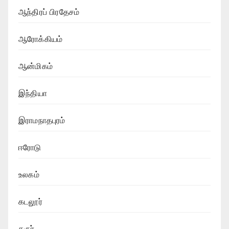
ஆந்திரப் பிரதேசம்
ஆரோக்கியம்
ஆன்மிகம்
இந்தியா
இராமநாதபுரம்
ஈரோடு
உலகம்
கடலூர்
கருர்