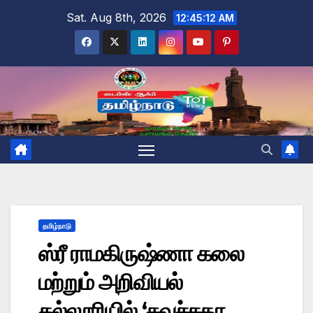
Skip
Sat. Aug 8th, 2026
12:45:13 AM
to
content
தமிழ்நாடு
ஸ்ரீ ராமகிருஷ்ணா கலை
மற்றும் அறிவியல்
கல்லூரியில் ‘சுவச்சதா