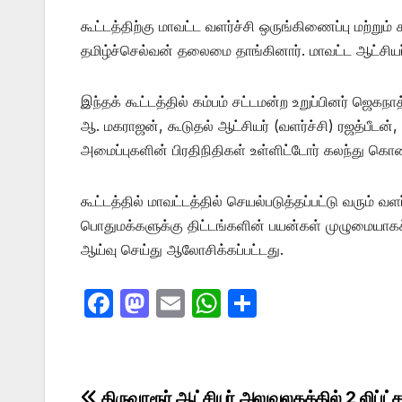
கூட்டத்திற்கு மாவட்ட வளர்ச்சி ஒருங்கிணைப்பு மற்று
தமிழ்ச்செல்வன் தலைமை தாங்கினார். மாவட்ட ஆட்சிய
இந்தக் கூட்டத்தில் கம்பம் சட்டமன்ற உறுப்பினர் ஜெகநாத
ஆ. மகராஜன், கூடுதல் ஆட்சியர் (வளர்ச்சி) ரஜத்பீடன்
அமைப்புகளின் பிரதிநிதிகள் உள்ளிட்டோர் கலந்து கொ
கூட்டத்தில் மாவட்டத்தில் செயல்படுத்தப்பட்டு வரும் வள
பொதுமக்களுக்கு திட்டங்களின் பயன்கள் முழுமையாக
ஆய்வு செய்து ஆலோசிக்கப்பட்டது.
F
M
E
W
S
a
a
m
h
h
c
st
ail
at
ar
e
o
s
e
திருவாரூர் ஆட்சியர் அலுவலகத்தில் 2 லிப்ட்