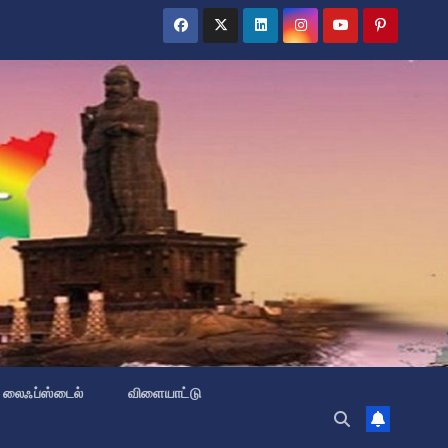
லைஃப்ஸ்டைல்
விளையாட்டு