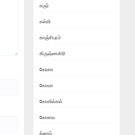
கருர்
கல்வி
காஞ்சிபுரம்
கிருஷ்ணகிரி
கேரளா
கோவா
கோவில்கள்
கோவை
க்ரைம்