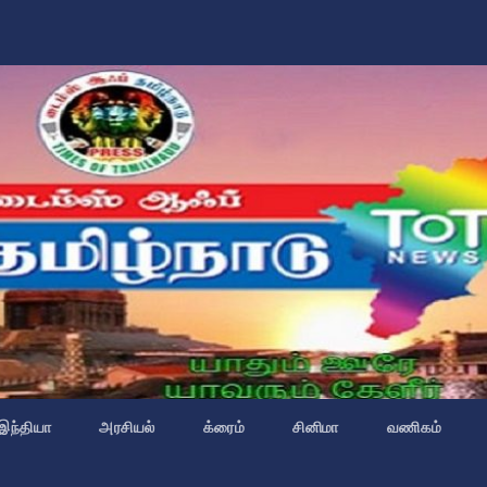
இந்தியா
அரசியல்
க்ரைம்
சினிமா
வணிகம்