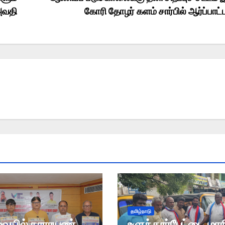
 அவதி
கோரி தோழர் களம் சார்பில் ஆர்ப்பாட்
தமிழ்நாடு
யில் நாராயண்
உளுந்தூர்பேட்டை மா