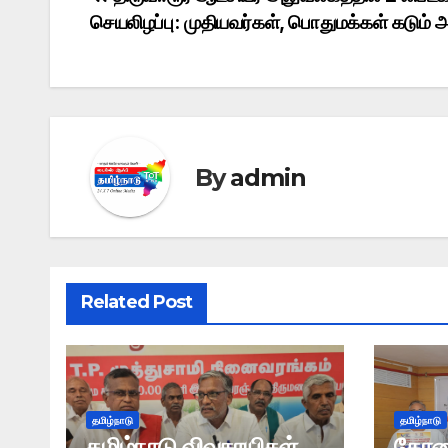
Post
b
d
A
செயலிழப்பு: முதியவர்கள், பொதுமக்கள் கடும்
navigation
o
o
p
o
n
p
k
By
admin
Related Post
தமிழ்நாடு
தமிழ்நாடு
தமிழ்நாடு விவசாயிகள்
கோவை