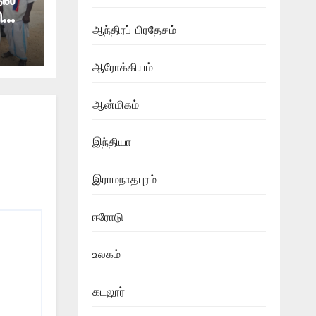
ு
ஆந்திரப் பிரதேசம்
லை
ஆரோக்கியம்
ஆன்மிகம்
இந்தியா
இராமநாதபுரம்
ஈரோடு
உலகம்
கடலூர்