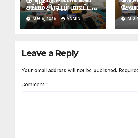
சங்கம் திருப்பூர் மாவட்ட
சேவா
8-வது மாநாடு: 24
சார்ப
AUG 6, 2026
ADMIN
AUG 6
தீர்மானங்கள்
மாபெ
நிறைவேற்றம்
செயற
வழங்க
Leave a Reply
Your email address will not be published.
Require
Comment
*