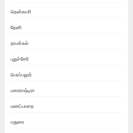
தென்காசி
தேனி
நாமக்கல்
புதுச்சேரி
பெரம்பலூர்
மகாராஷ்டிரா
மணப்பாறை
மதுரை