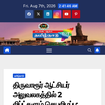
Skip
Fri. Aug 7th, 2026
2:41:47 AM
to
content
தமிழ்நாடு
திருவாரூர் ஆட்சியர்
அலுவலகத்தில் 2
லிப்ட்களும் செயலிழப்பு: