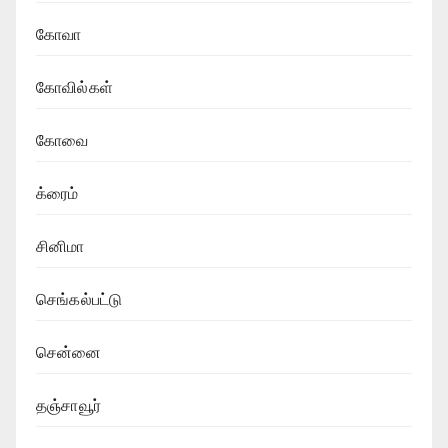
கோவா
கோவில்கள்
கோவை
க்ரைம்
சினிமா
செங்கல்பட்டு
சென்னை
தஞ்சாவூர்