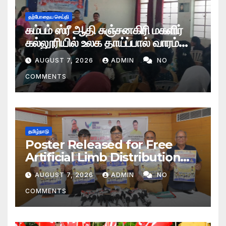
தற்போதைய செய்தி
கம்பம் ஸ்ரீ ஆதி சுஞ்சனகிரி மகளிர்
கல்லூரியில் உலக தாய்ப்பால் வாரம்
போதைப் பொருள் ஒழிப்பு நிகழ்ச்சி
AUGUST 7, 2026
ADMIN
NO
COMMENTS
தமிழ்நாடு
Poster Released for Free
Artificial Limb Distribution
Camp to be Held in
AUGUST 7, 2026
ADMIN
NO
Coimbatore
COMMENTS