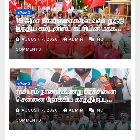
தமிழ்நாடு
19 அம்ச கோரிக்கைகளை வலியுறுத்தி
இந்திய கம்யூனிஸ்ட் கட்சியின் மக்கள்
சந்திப்பு நடைப்பயணம் கோவையில்
AUGUST 7, 2026
ADMIN
NO
தொடக்கம்
COMMENTS
தமிழ்நாடு
ராசிபுரம் நாரைக்கிணறு பிரச்சினை:
சென்னை நோக்கிய காத்திருப்பு
போராட்டம் தற்காலிகமாக வாபஸ்
AUGUST 7, 2026
ADMIN
NO
COMMENTS