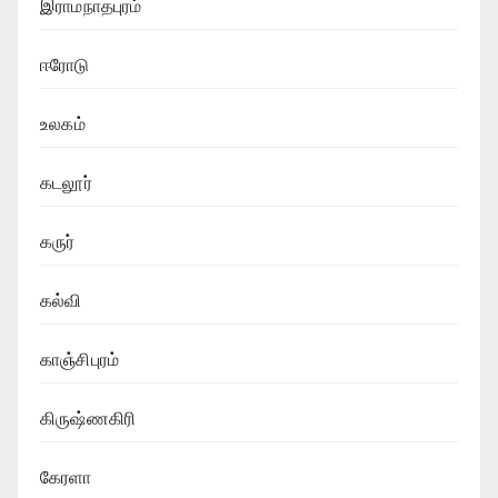
இராமநாதபுரம்
ஈரோடு
உலகம்
கடலூர்
கருர்
கல்வி
காஞ்சிபுரம்
கிருஷ்ணகிரி
கேரளா