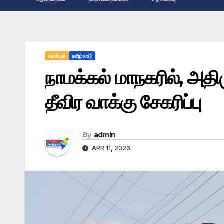
அரசியல்
தமிழ்நாடு
நாமக்கல் மாநகரில், அத
தீவிர வாக்கு சேகரிப்பு
By
admin
APR 11, 2026