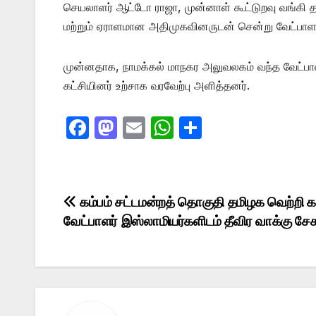
செயலாளர் ஆட்டோ ராஜா, முன்னாள் கூட்டுறவு வங்கி தல
மற்றும் ஏராளமான அதிமுகவினருடன் சென்று வேட்பாள
முன்னதாக, நாமக்கல் மாநகர அலுவலகம் வந்த வேட்பா
கட்சியினர் உற்சாக வரவேற்பு அளித்தனர்.
F
M
E
W
S
a
a
m
h
h
c
st
ail
at
ar
e
o
s
e
Post
கம்பம் சட்டமன்றத் தொகுதி தமிழக வெற்றி 
b
d
A
வேட்பாளர் இஸ்லாமியர்களிடம் தீவிர வாக்கு சேகர
navigation
o
o
p
o
n
p
k