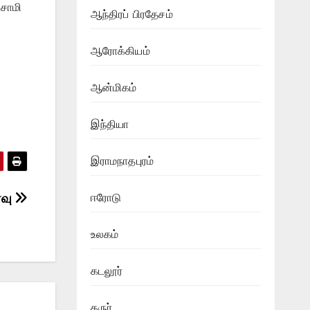
ுசாமி
ஆந்திரப் பிரதேசம்
ஆரோக்கியம்
ஆன்மிகம்
இந்தியா
இராமநாதபுரம்
ரவு
ஈரோடு
உலகம்
கடலூர்
கருர்