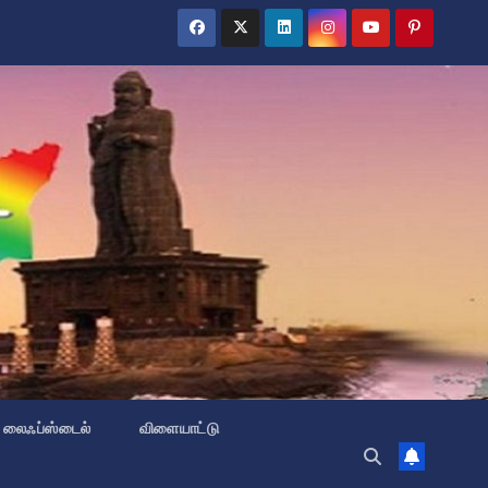
லைஃப்ஸ்டைல்
விளையாட்டு