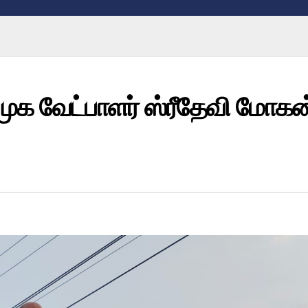
ிமுக வேட்பாளர் ஸ்ரீதேவி மோகன