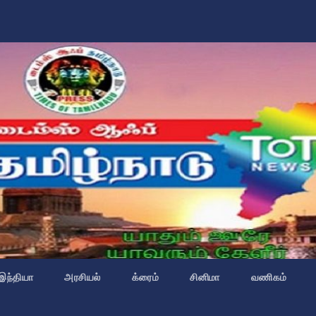
இந்தியா
அரசியல்
க்ரைம்
சினிமா
வணிகம்