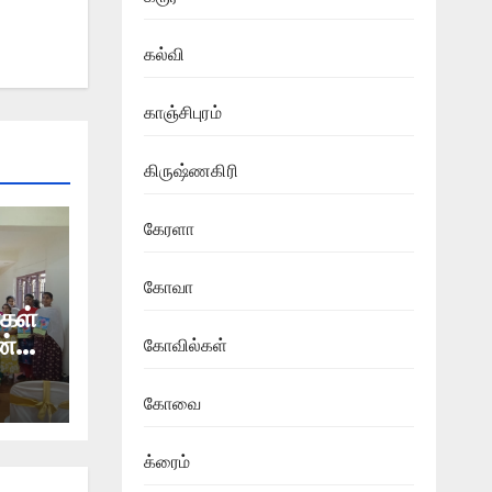
கல்வி
காஞ்சிபுரம்
கிருஷ்ணகிரி
கேரளா
கோவா
கள்
ன்
கோவில்கள்
கோவை
க்ரைம்