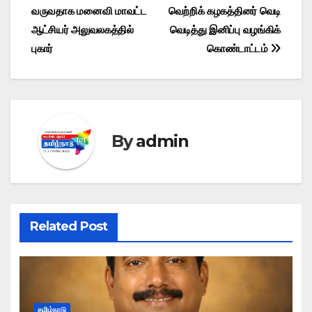
navigation
o
o
p
வருவதாக மனைவி மாவட்ட
வெற்றிக் கழகத்தினர் வெடி
o
n
p
ஆட்சியர் அலுவலகத்தில்
வெடித்து இனிப்பு வழங்கிக்
புகார்
கொண்டாட்டம்
k
By
admin
Related Post
தமிழ்நாடு