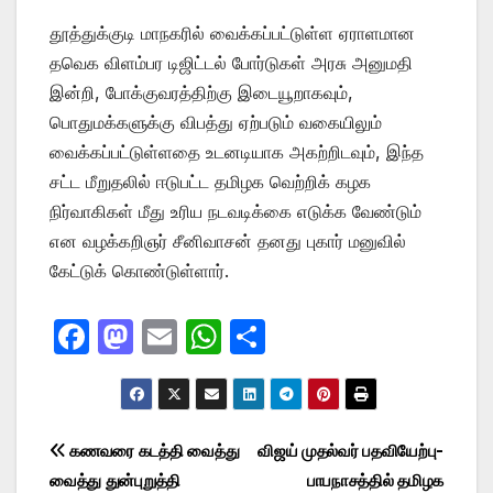
தூத்துக்குடி மாநகரில் வைக்கப்பட்டுள்ள ஏராளமான
தவெக விளம்பர டிஜிட்டல் போர்டுகள் அரசு அனுமதி
இன்றி, போக்குவரத்திற்கு இடையூறாகவும்,
பொதுமக்களுக்கு விபத்து ஏற்படும் வகையிலும்
வைக்கப்பட்டுள்ளதை உடனடியாக அகற்றிடவும், இந்த
சட்ட மீறுதலில் ஈடுபட்ட தமிழக வெற்றிக் கழக
நிர்வாகிகள் மீது உரிய நடவடிக்கை எடுக்க வேண்டும்
என வழக்கறிஞர் சீனிவாசன் தனது புகார் மனுவில்
கேட்டுக் கொண்டுள்ளார்.
F
M
E
W
S
a
a
m
h
h
c
st
ail
at
ar
e
o
s
e
Post
கணவரை கடத்தி வைத்து
விஜய் முதல்வர் பதவியேற்பு-
b
d
A
வைத்து துன்புறுத்தி
பாபநாசத்தில் தமிழக