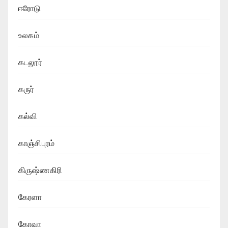
ஈரோடு
உலகம்
கடலூர்
கருர்
கல்வி
காஞ்சிபுரம்
கிருஷ்ணகிரி
கேரளா
கோவா