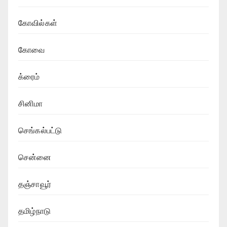
கோவில்கள்
கோவை
க்ரைம்
சினிமா
செங்கல்பட்டு
சென்னை
தஞ்சாவூர்
தமிழ்நாடு