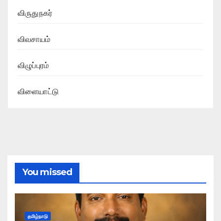
விருதுநகர்
விவசாயம்
விழுப்புரம்
விளையாட்டு
You missed
தமிழ்நாடு