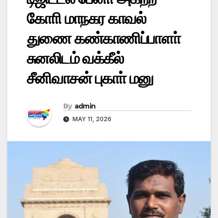
கோாி மாநகர காவல்
துணை கண்காணிப்பாளா்
சுனலிடம் வக்கீல்
சீனிவாசன் புகாா் மனு
By
admin
MAY 11, 2026