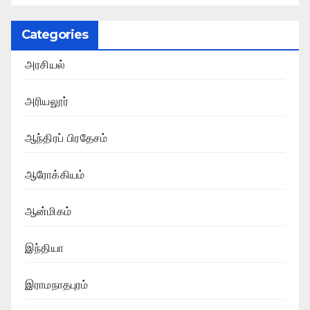
Categories
அரசியல்
அரியலூர்
ஆந்திரப் பிரதேசம்
ஆரோக்கியம்
ஆன்மிகம்
இந்தியா
இராமநாதபுரம்