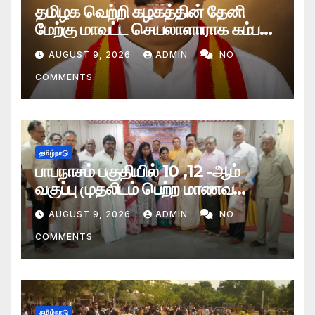
தமிழக வெற்றி கழகத்தின் தேனி
மேற்கு மாவட்ட செயலாளாராக கம்பம்
எம்எல்.ஏ. நியமனம்
AUGUST 9, 2026
ADMIN
NO
COMMENTS
தமிழ்நாடு
பாபநாசம் பகுதியில் 10 ,12 -ஆம்
வகுப்பு முதலிடம் பெற்ற மாணவ
மாணவிகளுக்கு கல்வி ஊக்கப்
AUGUST 9, 2026
ADMIN
NO
பரிசளிப்பு விழா
COMMENTS
தமிழ்நாடு