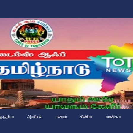
இந்தியா
அரசியல்
க்ரைம்
சினிமா
வணிகம்