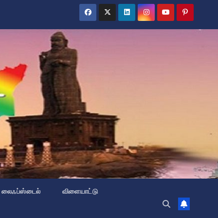
லைஃப்ஸ்டைல்
விளையாட்டு