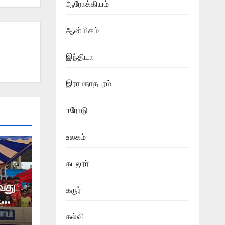
ஆரோக்கியம்
ஆன்மிகம்
இந்தியா
இராமநாதபுரம்
ஈரோடு
உலகம்
கடலூர்
வது
கருர்
ி
கல்வி