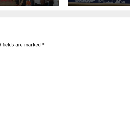
ி
d fields are marked
*