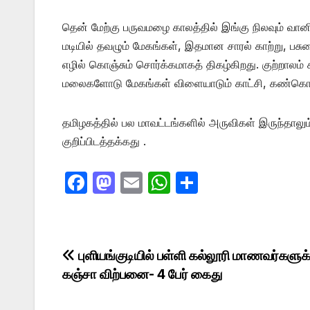
தென் மேற்கு பருவமழை காலத்தில் இங்கு நிலவும் வா
மடியில் தவழும் மேகங்கள், இதமான சாரல் காற்று, பசு
எழில் கொஞ்சும் சொர்க்கமாகத் திகழ்கிறது. குற்றாலம் 
மலைகளோடு மேகங்கள் விளையாடும் காட்சி, கண்கொ
தமிழகத்தில் பல மாவட்டங்களில் அருவிகள் இருந்தாலு
குறிப்பிடத்தக்கது .
F
M
E
W
S
a
a
m
h
h
c
st
ail
at
ar
e
o
s
e
Post
புளியங்குடியில் பள்ளி கல்லூரி மாணவர்களுக்
b
d
A
கஞ்சா விற்பனை- 4 பேர் கைது
navigation
o
o
p