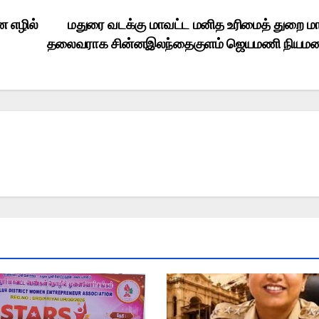
ன எழில்
மதுரை வடக்கு மாவட்ட மனித உரிமைத் துறை ம
தலைவராக சின்னஇலந்தைகுளம் ஜெயமணி நியம