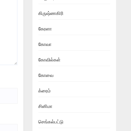
கிருஷ்ணகிரி
கேரளா
கோவா
கோவில்கள்
கோவை
க்ரைம்
சினிமா
செங்கல்பட்டு