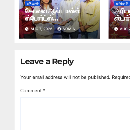
தமிழ்நாடு
தமிழ்நாடு
கோவை ஆல் டான்ஸ்
அரியல
ஸ்போர்ட்ஸ்
ஸ்டார
அசோசியேஷன் தொடக்க
கண்க
AUG 7, 2026
ADMIN
AUG 7
விழா
Leave a Reply
Your email address will not be published.
Require
Comment
*