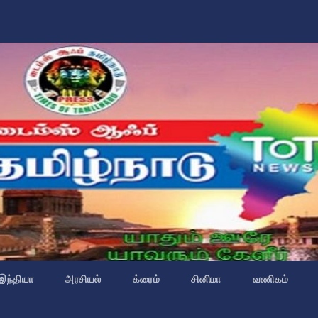
இந்தியா
அரசியல்
க்ரைம்
சினிமா
வணிகம்