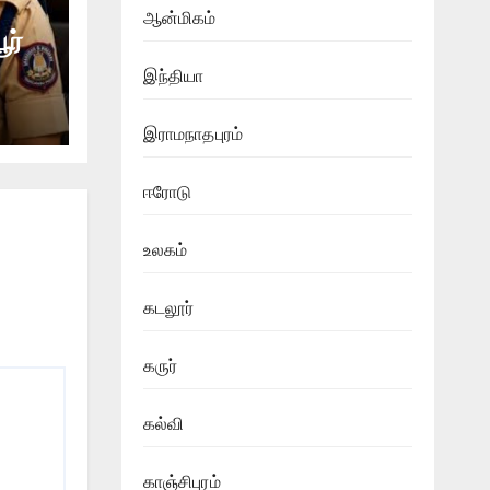
ஆன்மிகம்
ூர்
இந்தியா
இராமநாதபுரம்
ஈரோடு
உலகம்
கடலூர்
கருர்
கல்வி
காஞ்சிபுரம்