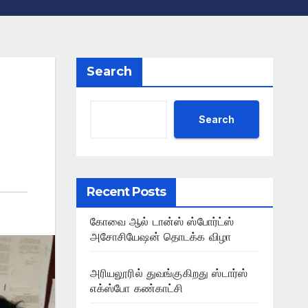
Search
Search
Recent Posts
கோவை ஆல் டான்ஸ் ஸ்போர்ட்ஸ்
அசோசியேஷன் தொடக்க விழா
அரியலூரில் துவங்குகிறது ஸ்டார்ஸ்
எக்ஸ்போ கண்காட்சி