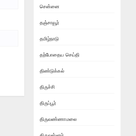
சென்னை
தஞ்சாவூர்
தமிழ்நாடு
தற்போதைய செய்தி
திண்டுக்கல்
திருச்சி
திருப்பூர்
திருவண்ணாமலை
திருவள்ளூர்