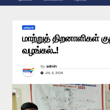
தமிழ்நாடு
மாற்றுத் திறனாளிகள் குற
வழங்கல்..!
By
admin
JUL 4, 2026