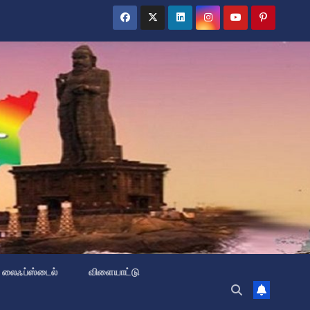
லைஃப்ஸ்டைல்
விளையாட்டு