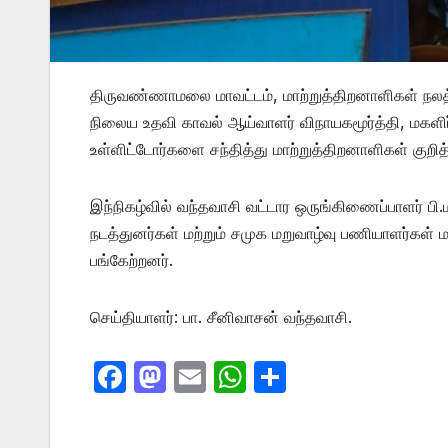
திருவண்ணாமலை மாவட்டம், மாற்றுத்திறனாளிகள் நலத்து
நிலைய உதவி காவல் ஆய்வாளர் விநாயகமூர்த்தி, மகளிர
உள்ளிட்டோர்களை சந்தித்து மாற்றுத்திறனாளிகள் குறித்த 
இந்நிகழ்வில் வந்தவாசி வட்டார ஒருங்கிணைப்பாளர் பி.ம
நடத்துனர்கள் மற்றும் சமுக மறுவாழ்வு பணியாளர்கள் ம
பங்கேற்றனர்.
செய்தியாளர்: பா. சீனிவாசன் வந்தவாசி.
F
M
E
W
S
a
a
m
h
h
c
st
ail
at
ar