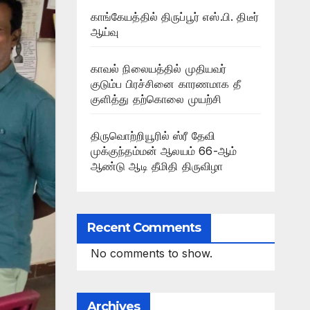
காங்கேயத்தில் திருப்பூர் எஸ்.பி. திடீர்
ஆய்வு
காவல் நிலையத்தில் முதியவர்
குடும்ப பிரச்சினை காரணமாக தீ
குளித்து தற்கொலை முயற்சி
திருவொற்றியூரில் ஸ்ரீ தேவி
முக்குந்தம்மன் ஆலயம் 66-ஆம்
ஆண்டு ஆடி தீமிதி திருவிழா
Recent Comments
No comments to show.
Archives