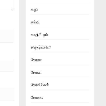
கருர்
கல்வி
காஞ்சிபுரம்
கிருஷ்ணகிரி
கேரளா
கோவா
கோவில்கள்
கோவை