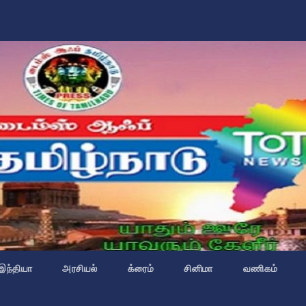
இந்தியா
அரசியல்
க்ரைம்
சினிமா
வணிகம்