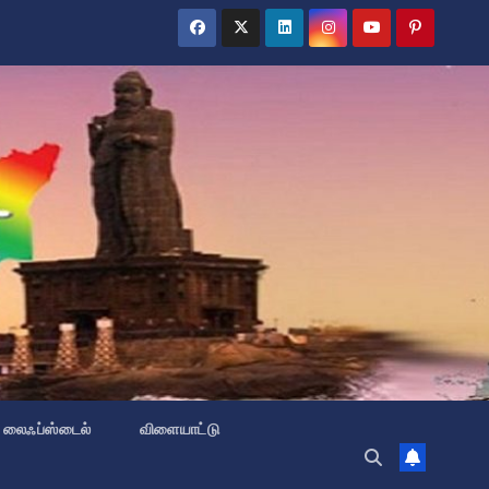
லைஃப்ஸ்டைல்
விளையாட்டு