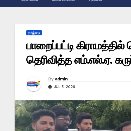
தமிழ்நாடு
பாறைப்பட்டி கிராமத்தில
தெரிவித்த எம்.எல்.ஏ. கர
By
admin
JUL 5, 2026