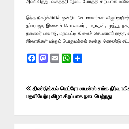
அணிவித்து, கைத்தறி ஆடை போர்த்தி சிறப்பான வரவேற்
இந்த நிகழ்ச்சியில் ஒன்றிய செயலாளர்கள் விஜய்ஹரிஷ்,
தர்மராஜா, இணைச் செயலாளர் ராமநாதன், முத்து, நகர ச
தலைவர் பாலாஜி, மறவபட்டி கிளைச் செயலாளர் ராஜா, 
நிர்வாகிகள் மற்றும் பொதுமக்கள் கலந்து கொண்டு சட்ட
F
M
E
W
S
a
a
m
h
h
c
st
ail
at
ar
e
o
s
e
Post
திண்டுக்கல் மெட்ரோ லயன்ஸ் சங்க நிர்வாகி
b
d
A
பதவியேற்பு விழா சிறப்பாக நடைபெற்றது
navigation
o
o
p
o
n
p
k