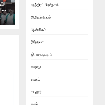
று
ஆந்திரப் பிரதேசம்
ை
ஆரோக்கியம்
கமாக
ஆன்மிகம்
இந்தியா
இராமநாதபுரம்
ஈரோடு
உலகம்
கடலூர்
கருர்