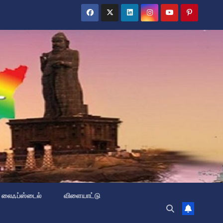
லைஃப்ஸ்டைல்
விளையாட்டு