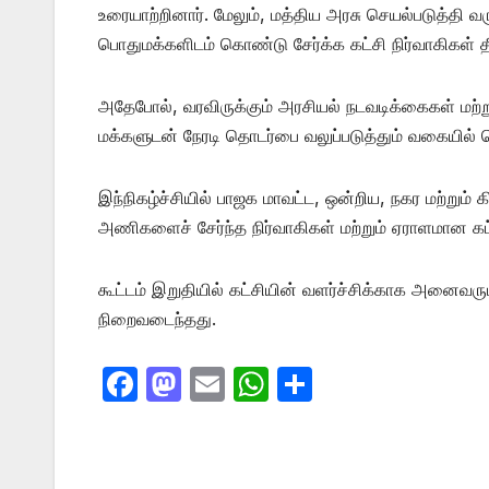
உரையாற்றினார். மேலும், மத்திய அரசு செயல்படுத்தி வர
பொதுமக்களிடம் கொண்டு சேர்க்க கட்சி நிர்வாகிகள் த
அதேபோல், வரவிருக்கும் அரசியல் நடவடிக்கைகள் மற்றும
மக்களுடன் நேரடி தொடர்பை வலுப்படுத்தும் வகையில் தெ
இந்நிகழ்ச்சியில் பாஜக மாவட்ட, ஒன்றிய, நகர மற்றும
அணிகளைச் சேர்ந்த நிர்வாகிகள் மற்றும் ஏராளமான கட
கூட்டம் இறுதியில் கட்சியின் வளர்ச்சிக்காக அனைவர
நிறைவடைந்தது.
F
M
E
W
S
a
a
m
h
h
c
st
ail
at
ar
e
o
s
e