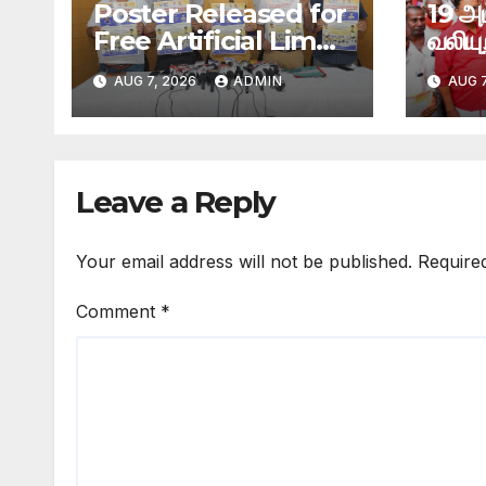
Poster Released for
19 அ
Free Artificial Limb
வலியு
Distribution Camp
கம்யூ
AUG 7, 2026
ADMIN
AUG 7
to be Held in
மக்கள்
Coimbatore
நடைப
கோவை
Leave a Reply
Your email address will not be published.
Require
Comment
*