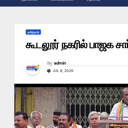
தமிழ்நாடு
கூடலூர் நகரில் பாஜக சார
By
admin
JUL 8, 2026