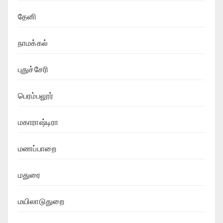
தேனி
நாமக்கல்
புதுச்சேரி
பெரம்பலூர்
மகாராஷ்டிரா
மணப்பாறை
மதுரை
மயிலாடுதுறை