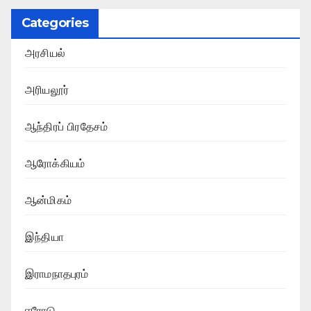
Categories
அரசியல்
அரியலூர்
ஆந்திரப் பிரதேசம்
ஆரோக்கியம்
ஆன்மிகம்
இந்தியா
இராமநாதபுரம்
ஈரோடு