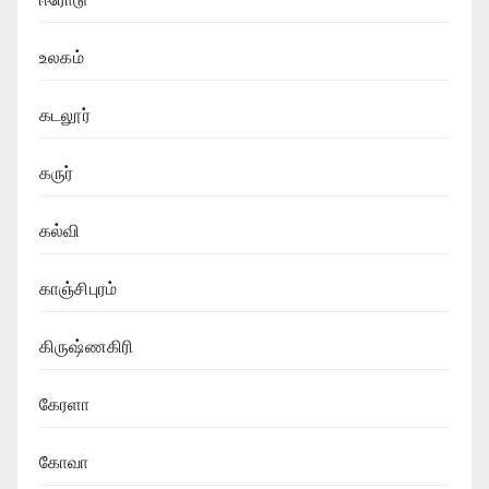
உலகம்
கடலூர்
கருர்
கல்வி
காஞ்சிபுரம்
கிருஷ்ணகிரி
கேரளா
கோவா