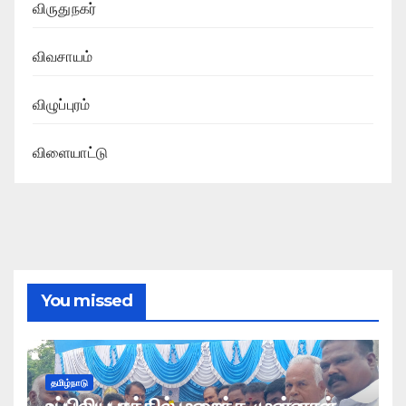
விருதுநகர்
விவசாயம்
விழுப்புரம்
விளையாட்டு
You missed
தமிழ்நாடு