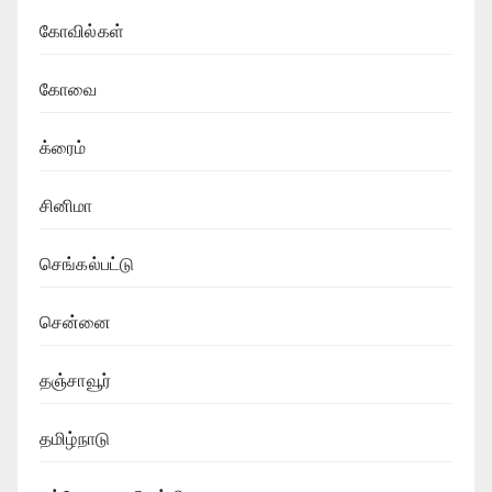
கோவில்கள்
கோவை
க்ரைம்
சினிமா
செங்கல்பட்டு
சென்னை
தஞ்சாவூர்
தமிழ்நாடு