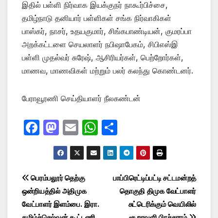
இதில் பள்ளி நிர்வாக இயக்குநர் நாகூர்பிச்சை,
தமிழ்நாடு தனியார் பள்ளிகள் சங்க நிர்வாகிகள்
பாஸ்கர், நாசர், உதயகுமார், சிங்கபாண்டியன், குமரப்பா
அறக்கட்டளை செயலாளர் நபிஷாபேகம், சிபிஎஸ்இ
பள்ளி முதல்வர் சுரேஷ், ஆசிரியர்கள், பெற்றோர்கள்,
மாணவ, மாணவிகள் மற்றும் பலர் கலந்து கொண்டனர்.
பேராவூரணி செய்தியாளர் நீலகண்டன்
F
M
E
W
S
a
a
m
h
h
c
st
ail
at
ar
e
o
s
e
Post
பெரம்பலூர் தெற்கு
பாப்பிரெட்டிப்பட்டி சட்டமன்றத்
b
d
A
ஒன்றியத்தில் அதிமுக
தொகுதி திமுக வேட்பாளர்
navigation
o
o
p
வேட்பாளர் இளம்பை. இரா.
சுட்டெரிக்கும் வெயிலில்
தமிழ்ச்செல்வன் கூட்டணி
சூறாவளி பிரச்சாரம்