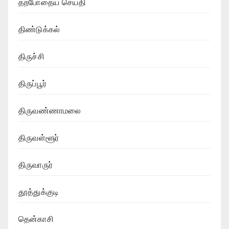
தற்போதைய செய்தி
திண்டுக்கல்
திருச்சி
திருப்பூர்
திருவண்ணாமலை
திருவள்ளூர்
திருவாருர்
தூத்துக்குடி
தென்காசி