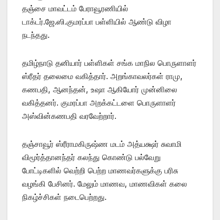
தஞ்சை மாவட்டம் பேராவூரணியில்
டாக்டர்.ஜே.ஸி.குமரப்பா பள்ளியில் ஆண்டு விழா
நடந்தது.
தமிழ்நாடு தனியார் பள்ளிகள் சங்க மாநில பொருளாளர்
ஸ்ரீதர் தலைமை வகித்தார். அறங்காவலர்கள் ராமு,
கணபதி, ஆனந்தன், உஷா ஆகியோர் முன்னிலை
வகித்தனர். குமரப்பா அறக்கட்டளை பொருளாளர்
அஸ்வின்கணபதி வரவேற்றார்.
தஞ்சாவூர் ஸ்ரீராமகிருஷ்ண மடம் அத்யக்ஷர் சுவாமி
விமூர்த்தானந்தர் கலந்து கொண்டு பல்வேறு
போட்டிகளில் வெற்றி பெற்ற மாணவர்களுக்கு பரிசு
வழங்கி பேசினர். மேலும் மாணவ, மாணவிகள் கலை
நிகழ்ச்சிகள் நடைபெற்றது.