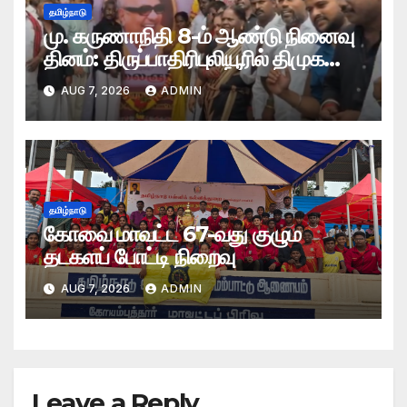
தமிழ்நாடு
மு. கருணாநிதி 8-ம் ஆண்டு நினைவு
தினம்: திருப்பாதிரிபுலியூரில் திமுக
சார்பில் அமைதி பேரணி
AUG 7, 2026
ADMIN
தமிழ்நாடு
கோவை மாவட்ட 67-வது குழும
தடகளப் போட்டி நிறைவு
AUG 7, 2026
ADMIN
Leave a Reply