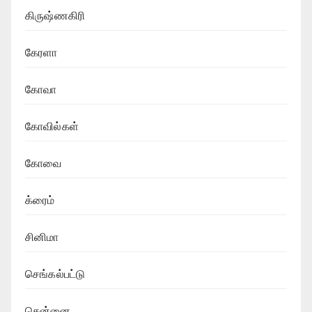
கிருஷ்ணகிரி
கேரளா
கோவா
கோவில்கள்
கோவை
க்ரைம்
சினிமா
செங்கல்பட்டு
சென்னை