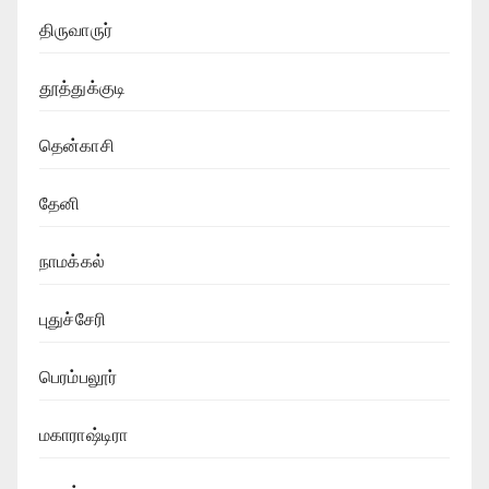
திருவாருர்
தூத்துக்குடி
தென்காசி
தேனி
நாமக்கல்
புதுச்சேரி
பெரம்பலூர்
மகாராஷ்டிரா