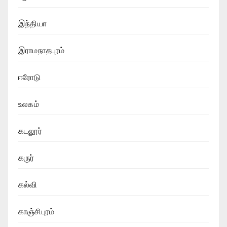
இந்தியா
இராமநாதபுரம்
ஈரோடு
உலகம்
கடலூர்
கருர்
கல்வி
காஞ்சிபுரம்