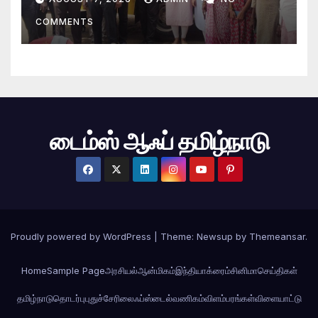
COMMENTS
டைம்ஸ் ஆஃப் தமிழ்நாடு
Proudly powered by WordPress
|
Theme: Newsup by
Themeansar
.
Home
Sample Page
அரசியல்
ஆன்மிகம்
இந்தியா
க்ரைம்
சினிமா
செய்திகள்
தமிழ்நாடு
தொடர்பு
புதுச்சேரி
லைஃப்ஸ்டைல்
வணிகம்
விளம்பரங்கள்
விளையாட்டு