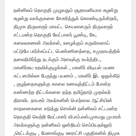
நன்னிலம் தொகுதி முழுவதும் சூறாவளியாக சுழன்று
சுழன்று வாக்குகளை சேகரித்துக் கொண்டிருக்கிறார்,
திமுக திருவாரூர் மாவட்ட செயலாளரும் திருவாரூர்
சட்டமன்ற தொகுதி வேட்பாளர் பூண்டி, கே,
கலைவாணன் அவர்கள், உழைக்கும் கருவிகளாய்
மட்டுமே பார்க்கப்பட்ட பெண்ணினத்தை, சமுதாயத்தில்
தலைநிமிர்ந்து நடக்கும் அளவுக்கு உயர்த்திட,
மகளிர்சுய உதவிக்குழுக்கள் , மகளிர் விடியல் பயண
கட்டனமில்லா பேருந்து பயணம் , மகளிர் இட ஒதுக்கீடு
, குழந்தைகளுக்கு காலை உணவுத்திட்டம் போன்ற
எண்ணற்ற திட்டங்களை தந்த தமிழ்நாடு முதல்வர்
திராவிட நாயகர் அவர்களின் பொற்கால ஆட்சியின்
சாதனைகளை எடுத்து சொல்லி நன்னிலம் சட்டமன்ற
தொகுதி வெற்றி வேட்பாளர் வி.எம்.எஸ்.முகமது முபாரக்
அவர்களுக்கு நன்னிலம் ஒன்றியம் செம்பியநல்லூர்
,ரெட்டக்குடி , மேனாங்குடி ஊராட்சி பகுதிகளில் திமுக