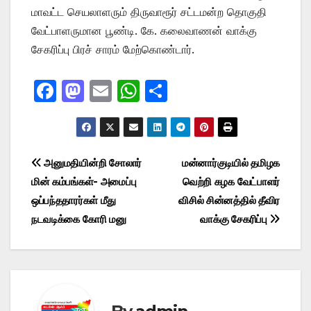
மாவட்ட செயலாளரும் திருவாரூர் சட்டமன்ற தொகுதி
வேட்பாளருமான பூண்டி. கே. கலைவாணன் வாக்கு
சேகரிப்பு பிரச் சாரம் மேற்கொண்டார்.
F
M
E
W
S
a
a
m
h
h
c
st
ail
at
ar
e
o
s
e
Post
அனுமதியின்றி சோலார்
மன்னார்குடியில் தமிழக
b
d
A
மின் கம்பங்கள்- அமைப்பு
வெற்றி கழக வேட்பாளர்
navigation
o
o
p
ஒப்பந்ததாரர்கள் மீது
விசில் சின்னத்தில் தீவிர
o
n
p
நடவடிக்கை கோரி மனு
வாக்கு சேகரிப்பு
k