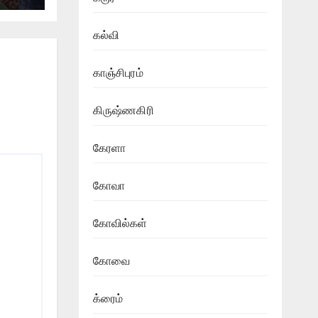
ா
கல்வி
காஞ்சிபுரம்
கிருஷ்ணகிரி
கேரளா
கோவா
கோவில்கள்
கோவை
க்ரைம்