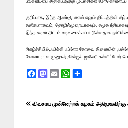
பங்களிப்பை அதிகப்படுத்த முயற்சிகள் மேற்கொள்ளப்ப
குறிப்பாக, இந்த ஆண்டு, ரைஸ் எனும் திட்டத்தின்
தனிநபராகவும், தொழில்முறையாகவும், சமூக ரீதியாகவ
இந்த ரைஸ் திட்டம் வடிவமைக்கப்பட்டுள்ளதாக நம்பிக்க
நிகழ்ச்சியில்,ஃபிக்கி ஃப்ளோ கோவை கிளையின் ,பல்வே
கோனா ராமா முனுகூர்,கின்ஜல் ஜாவேரி உள்ளிட்டோர் ப
F
M
E
W
S
a
a
m
h
h
c
st
ail
at
ar
e
o
s
e
Post
விவசாய முன்னேற்றக் கழகம் அதிமுகவிற்கு
b
d
A
navigation
o
o
p