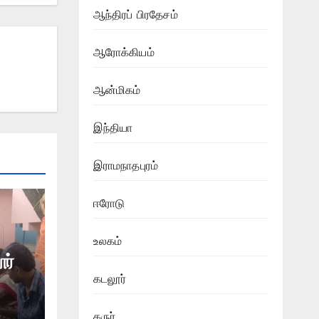
ஆந்திரப் பிரதேசம்
ஆரோக்கியம்
ஆன்மிகம்
இந்தியா
இராமநாதபுரம்
ஈரோடு
உலகம்
ர்
கடலூர்
ிதி
கருர்