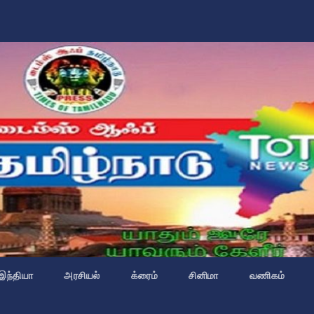
இந்தியா
அரசியல்
க்ரைம்
சினிமா
வணிகம்