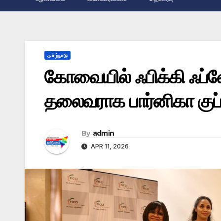
தமிழ்நாடு
கோவையில் ஃபிக்கி ஃப்ள
தலைவராக பார்னிகா குப்
By
admin
APR 11, 2026