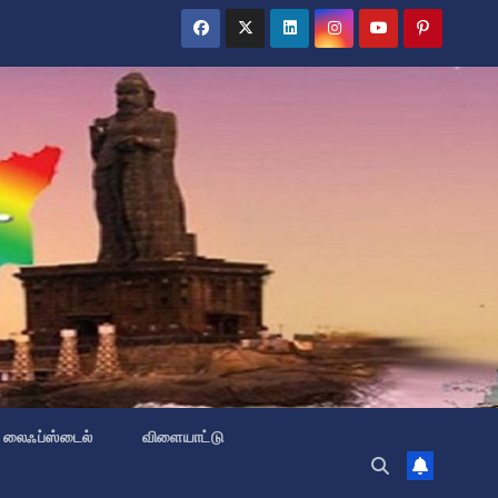
லைஃப்ஸ்டைல்
விளையாட்டு