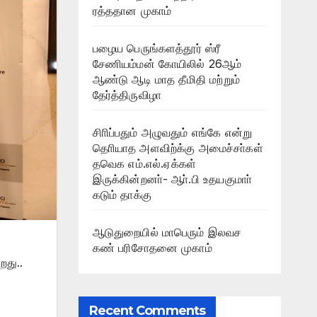
ரத்ததான முகாம்
பழைய பெருங்களத்தூர் ஸ்ரீ
சேணியம்மன் கோயிலில் 26ஆம்
ஆண்டு ஆடி மாத தீமிதி மற்றும்
தேர்த்திருவிழா
சிாிப்பதும் அழுவதும் எங்கே என்று
தொியாத அளவிற்க்கு அமைச்சா்கள்
தவெக எம்.எல்.ஏக்கள்
இருக்கின்றனா்- ஆா்.பி உதயகுமாா்
கடும் தாக்கு
ஆடுதுறையில் மாபெரும் இலவச
கண் பரிசோதனை முகாம்
றது..
Recent Comments