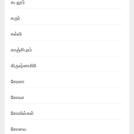
கடலூர்
கருர்
கல்வி
காஞ்சிபுரம்
கிருஷ்ணகிரி
கேரளா
கோவா
கோவில்கள்
கோவை