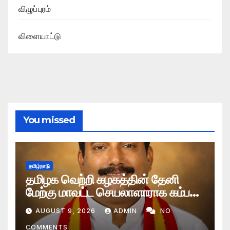
விழுப்புரம்
விளையாட்டு
You missed
தமிழ்நாடு
தமிழக வெற்றி கழகத்தின் தேனி
மேற்கு மாவட்ட செயலாளாராக கம்பம்
எம்எல்.ஏ. நியமனம்
AUGUST 9, 2026
ADMIN
NO
COMMENTS