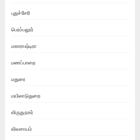
புதுச்சேரி
பெரம்பலூர்
மகாராஷ்டிரா
மணப்பாறை
மதுரை
மயிலாடுதுறை
விருதுநகர்
விவசாயம்