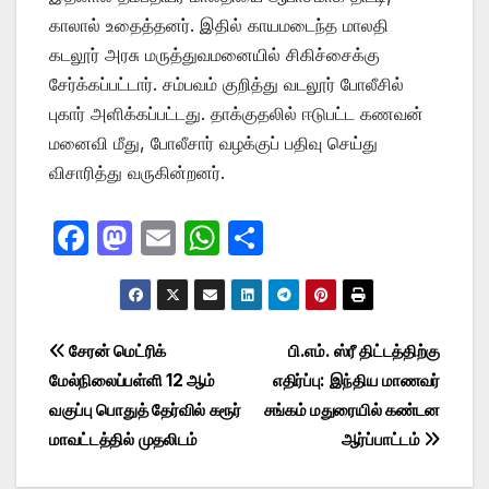
காலால் உதைத்தனர். இதில் காயமடைந்த மாலதி
கடலூர் அரசு மருத்துவமனையில் சிகிச்சைக்கு
சேர்க்கப்பட்டார். சம்பவம் குறித்து வடலூர் போலீசில்
புகார் அளிக்கப்பட்டது. தாக்குதலில் ஈடுபட்ட கணவன்
மனைவி மீது, போலீசார் வழக்குப் பதிவு செய்து
விசாரித்து வருகின்றனர்.
F
M
E
W
S
a
a
m
h
h
c
st
ail
at
ar
e
o
s
e
Post
சேரன் மெட்ரிக்
பி.எம். ஸ்ரீ திட்டத்திற்கு
b
d
A
மேல்நிலைப்பள்ளி 12 ஆம்
எதிர்ப்பு: இந்திய மாணவர்
navigation
o
o
p
வகுப்பு பொதுத் தேர்வில் கரூர்
சங்கம் மதுரையில் கண்டன
o
n
p
மாவட்டத்தில் முதலிடம்
ஆர்ப்பாட்டம்
k