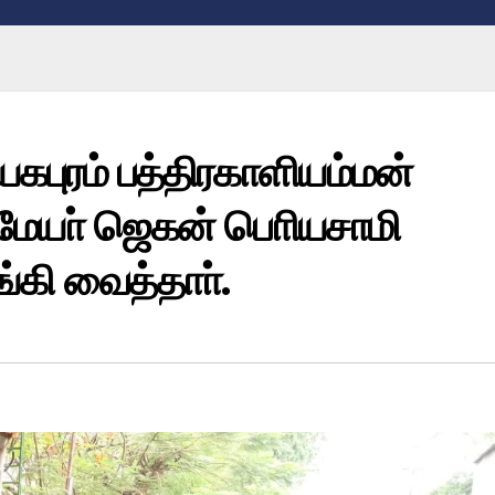
யகபுரம் பத்திரகாளியம்மன்
மேயா் ஜெகன் பொியசாமி
ி வைத்தாா்.