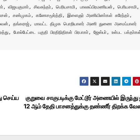
ா், விஜயகுமாா், சிவசுந்தர், பெரியசாமி, பாலசுப்பிரமணியன், பொியசாமி, 
ேசன், சண்முகம், கணேசமூர்த்தி, இளைஞர் அணியினா்கள் சுரேந்தா், 
்செல்வன், தங்கராஜ், மாவட்ட திமுக பொறியாளர் அணி துணை அமைப்பாளர் 
து, போல்பேட்டை பகுதி பிரதிநிதிகள் பிரபாகா், ஜேஸ்பா், உள்பட பக்தா்கள்
து செய்ய
குறுவை சாகுபடிக்கு மேட்டூர் அணையில் இருந்து
12 ஆம் தேதி பாசனத்துக்கு தண்ணீர் திறக்க வேண