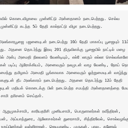
ன்னிட்டு கடந்த 5ம் தேதி கால்நாட்டு விழா நடைபெற்றது.

லங்காரபூஜை பஜனையுடன் நடைபெற்று 10ம் தேதி மாகாப்பு பூஜையும் 11ம்
ற்றது. அதனை தொடர்ந்து இரவு 201 திருவிளக்கு பூஜையில் நாட்டில் மழை 
கில் அன்பு அமைதி நிலவளம் வேண்டியும், எல்ேலாரும் எல்லா செல்வங்களோ
ைகள் படிப்பு ஆரோக்கியம், அனைவரும் நலமுடன் வாழ வேண்டி, நோய் நொட
க அமைந்து தமிழகம் அமைதி பூங்காவாக அனைவரும் ஓற்றுமையுடன் வாழ்ந்து 
ல்களுடன் தீப அலங்காரம் நடைபெற்றது. அதனை தொடர்ந்து 12ம் தேதி 
ுடன் மதியக் கொடைக்கு பின் நடைபெற்ற சமபந்தி அன்னதானத்தை மேயா
மி தாிசனம் செய்தாா். 

ா ஆறுமுகச்சாமி, காரியதரிசி முனியசாமி, பொருளாளர்கள் ரவீந்திரன், 
ப்பன், அய்யாத்துரை, ஆலோசகர்கள் துரைசாமி, சித்திரவேல், சொல்வழங்கு
ி உறுப்பினர்கள் வள்ளிராஜன், ஜெயபாண்டி, முருகன், பாலு, கணேஷ் 