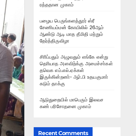
ரத்ததான முகாம்
பழைய பெருங்களத்தூர் ஸ்ரீ
சேணியம்மன் கோயிலில் 26ஆம்
ஆண்டு ஆடி மாத தீமிதி மற்றும்
தேர்த்திருவிழா
சிாிப்பதும் அழுவதும் எங்கே என்று
தொியாத அளவிற்க்கு அமைச்சா்கள்
தவெக எம்.எல்.ஏக்கள்
இருக்கின்றனா்- ஆா்.பி உதயகுமாா்
கடும் தாக்கு
ஆடுதுறையில் மாபெரும் இலவச
கண் பரிசோதனை முகாம்
Recent Comments