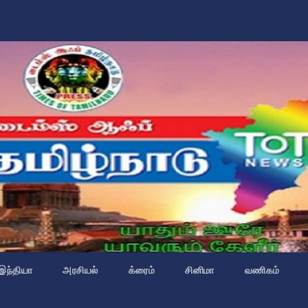
இந்தியா
அரசியல்
க்ரைம்
சினிமா
வணிகம்