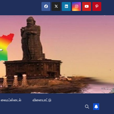
லைஃப்ஸ்டைல்
விளையாட்டு