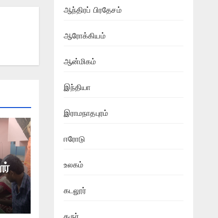
ஆந்திரப் பிரதேசம்
ஆரோக்கியம்
ஆன்மிகம்
இந்தியா
இராமநாதபுரம்
ஈரோடு
உலகம்
ர்
கடலூர்
ிதி
ா
கருர்