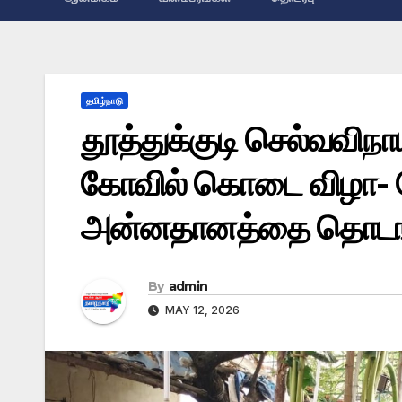
தமிழ்நாடு
தூத்துக்குடி செல்வவிநா
கோவில் கொடை விழா- 
அன்னதானத்தை தொடங்க
By
admin
MAY 12, 2026