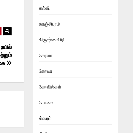
கல்வி
காஞ்சிபுரம்
கிருஷ்ணகிரி
ரயில்
்றும்
கேரளா
்கை
கோவா
கோவில்கள்
கோவை
க்ரைம்