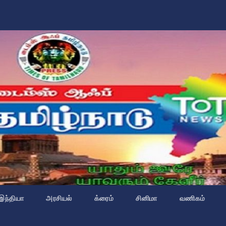
இந்தியா
அரசியல்
க்ரைம்
சினிமா
வணிகம்