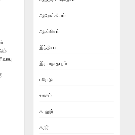
ை
ஆரோக்கியம்
ஆன்மிகம்
ல்
இந்தியா
ஆம்
ரிவாயு
இராமநாதபுரம்
்
ீ
ஈரோடு
உலகம்
கடலூர்
கருர்