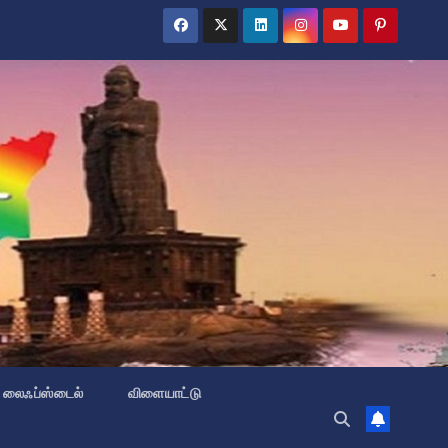
லைஃப்ஸ்டைல்
விளையாட்டு