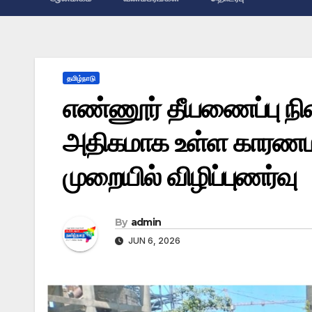
தமிழ்நாடு
எண்ணூர் தீயணைப்பு நில
அதிகமாக உள்ள காரணம
முறையில் விழிப்புணர்வு
By
admin
JUN 6, 2026