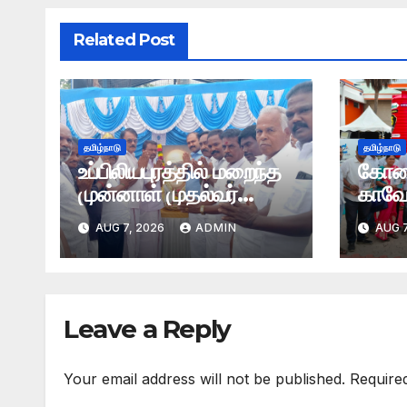
Related Post
தமிழ்நாடு
தமிழ்நாடு
உப்பிலியபுரத்தில் மறைந்த
கோவை
முன்னாள் முதல்வர்
காவேர
கருணாநிதி நினைவு
தயாரி
AUG 7, 2026
ADMIN
AUG 7
தினத்தை முன்னிட்டு
திமுகவினர் மலர் தூவி
புகழஞ்சலி
Leave a Reply
Your email address will not be published.
Require