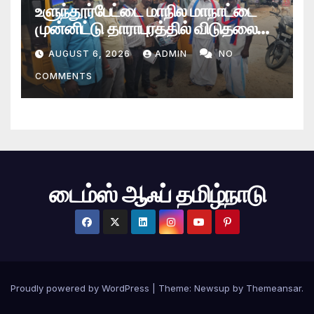
உளுந்தூர்பேட்டை மாநில மாநாட்டை
முன்னிட்டு தாராபுரத்தில் விடுதலை
சிறுத்தைகள் கட்சியினரின் தீவிர
AUGUST 6, 2026
ADMIN
NO
பிரச்சாரப் பயணம்
COMMENTS
டைம்ஸ் ஆஃப் தமிழ்நாடு
Proudly powered by WordPress
|
Theme: Newsup by
Themeansar
.