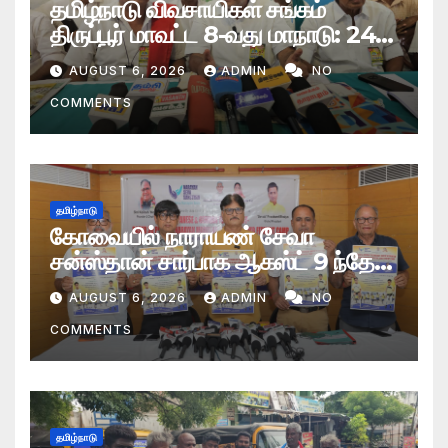
தமிழ்நாடு விவசாயிகள் சங்கம்
திருப்பூர் மாவட்ட 8-வது மாநாடு: 24
தீர்மானங்கள் நிறைவேற்றம்
AUGUST 6, 2026
ADMIN
NO
COMMENTS
தமிழ்நாடு
கோவையில் நாராயண் சேவா
சன்ஸ்தான் சார்பாக ஆகஸ்ட் 9 ந்தேதி
மாபெரும் இலவச செயற்கை மூட்டு
AUGUST 6, 2026
ADMIN
NO
வழங்கும் முகாம்
COMMENTS
தமிழ்நாடு