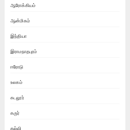
ஆரோக்கியம்
ஆன்மிகம்
இந்தியா
இராமநாதபுரம்
ஈரோடு
உலகம்
கடலூர்
கருர்
கல்வி