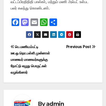
வட்டப்பிரதிநிதி பாஸ்கா், மற்றும் மணி அல்பட் உள்பட
பலர் கலந்து கொண்டனா்.
F
M
E
W
S
a
a
m
h
h
c
st
ail
at
ar
e
o
s
e
Post
பெ.மணியம்பட்டி
Previous Post
b
d
A
ஊ.ஒ.தொ.பள்ளி முன்னாள்
navigation
o
o
p
மாணவர் மாணவர்களுக்கு
o
n
p
நோட்டு எழுது பொருட்கள்
வழங்கினார்
k
By
admin