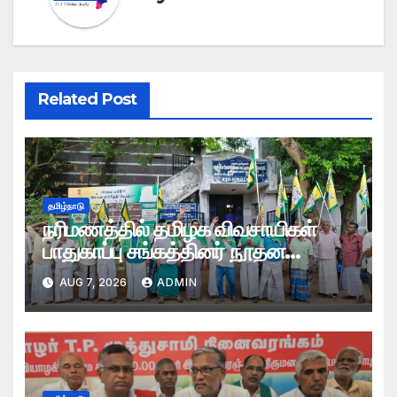
Related Post
தமிழ்நாடு
நரிமணத்தில் தமிழக விவசாயிகள்
பாதுகாப்பு சங்கத்தினர் நூதன
ஆர்ப்பாட்டம்
AUG 7, 2026
ADMIN