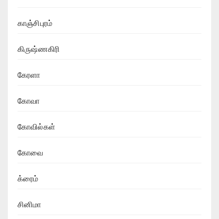
காஞ்சிபுரம்
கிருஷ்ணகிரி
கேரளா
கோவா
கோவில்கள்
கோவை
க்ரைம்
சினிமா