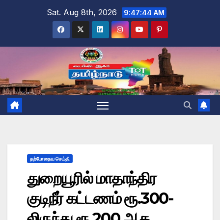
Skip
Sat. Aug 8th, 2026
9:47:45 AM
to
content
தற்போதைய செய்தி
துறையூரில் மாதாந்திர
குடிநீர் கட்டணம் ரூ.300-
லிருந்து ரூ.200 ஆக