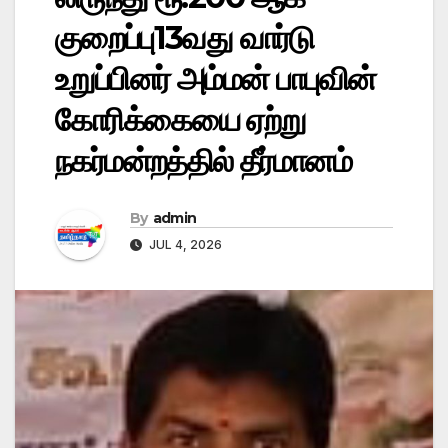
குறைப்பு13வது வார்டு
உறுப்பினர் அம்மன் பாபுவின்
கோரிக்கையை ஏற்று
நகர்மன்றத்தில் தீர்மானம்
By
admin
JUL 4, 2026