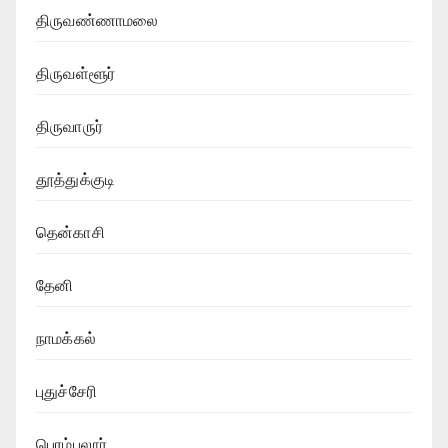
திருவண்ணாமலை
திருவள்ளூர்
திருவாருர்
தூத்துக்குடி
தென்காசி
தேனி
நாமக்கல்
புதுச்சேரி
பெரம்பலூர்