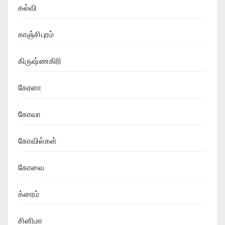
கல்வி
காஞ்சிபுரம்
கிருஷ்ணகிரி
கேரளா
கோவா
கோவில்கள்
கோவை
க்ரைம்
சினிமா