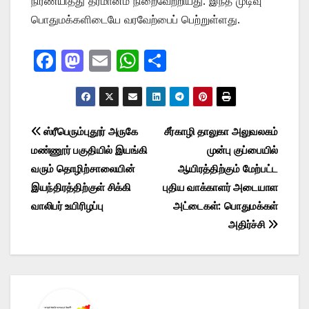
நிர்ணயித்து தீர்மானம் நிறைவேற்றியது. இந்த முடிவு
பொதுமக்களிடையே வரவேற்பைப் பெற்றுள்ளது.
F
M
E
W
S
a
a
m
h
h
c
st
ail
at
ar
e
o
s
e
Post
ஸ்ரீபெரும்புதூர் அருகே
சீர்காழி தாலுகா அலுவலகம்
b
d
A
மண்ணூர் பகுதியில் இயங்கி
முன்பு குப்பையில்
navigation
o
o
p
வரும் தொழிற்சாலையின்
ஆயிரத்திற்கும் மேற்பட்ட
o
n
p
இயந்திரத்திற்குள் சிக்கி
புதிய வாக்காளர் அடையாள
வாலிபர் உயிரிழப்பு
அட்டைகள்: பொதுமக்கள்
k
அதிர்ச்சி