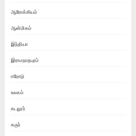
ஆரோக்கியம்
ஆன்மிகம்
இந்தியா
இராமநாதபுரம்
ஈரோடு
உலகம்
கடலூர்
கருர்