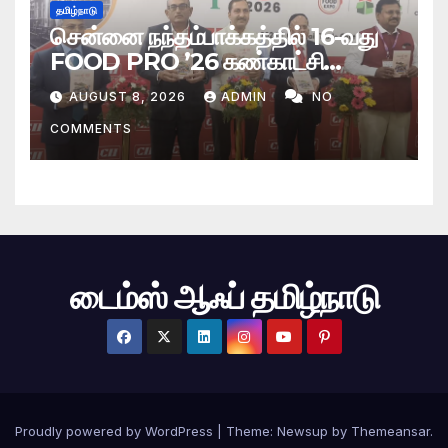
தமிழ்நாடு
சென்னை நந்தம்பாக்கத்தில் 16-வது
FOOD PRO ’26 கண்காட்சி
தொடக்கம் – 300-க்கும் மேற்பட்ட
AUGUST 8, 2026
ADMIN
NO
அரங்குகள் அமைப்பு
COMMENTS
டைம்ஸ் ஆஃப் தமிழ்நாடு
Proudly powered by WordPress
|
Theme: Newsup by
Themeansar
.