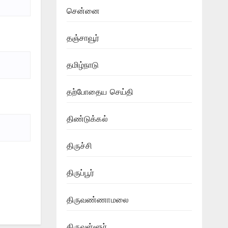
சென்னை
தஞ்சாவூர்
தமிழ்நாடு
தற்போதைய செய்தி
திண்டுக்கல்
திருச்சி
திருப்பூர்
திருவண்ணாமலை
திருவள்ளூர்