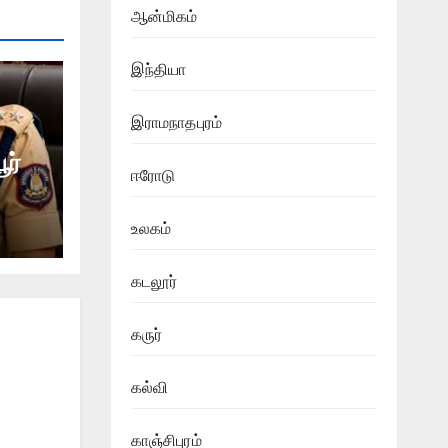
ஆன்மிகம்
இந்தியா
இராமநாதபுரம்
ூர்
ஈரோடு
உலகம்
கடலூர்
கருர்
கல்வி
காஞ்சிபுரம்