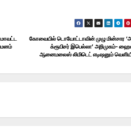
 மாவட்ட
கோவையில் டொயோட்டாவின் முழு மின்சார ‘அ
மனம்
க்ரூயிசர் இபெல்லா’ அறிமுகம்- ஹை
ஆனைமலைஸ் லிமிடெட் எடிஷனும் வெளிய