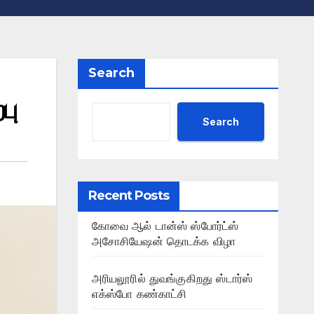
Search
பு
Search
Recent Posts
கோவை ஆல் டான்ஸ் ஸ்போர்ட்ஸ்
அசோசியேஷன் தொடக்க விழா
அரியலூரில் துவங்குகிறது ஸ்டார்ஸ்
எக்ஸ்போ கண்காட்சி