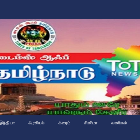
இந்தியா
அரசியல்
க்ரைம்
சினிமா
வணிகம்