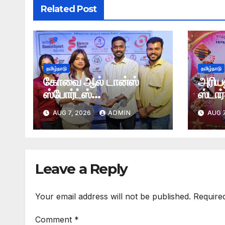
Related Post
தமிழ்நாடு
தமிழ்நாடு
கோவை ஆல் டான்ஸ்
அரியல
ஸ்போர்ட்ஸ்
ஸ்டார
அசோசியேஷன் தொடக்க
கண்க
AUG 7, 2026
ADMIN
AUG 7
விழா
Leave a Reply
Your email address will not be published.
Require
Comment
*