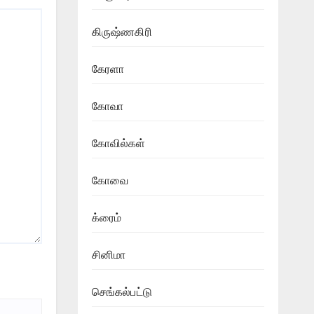
கிருஷ்ணகிரி
கேரளா
கோவா
கோவில்கள்
கோவை
க்ரைம்
சினிமா
செங்கல்பட்டு