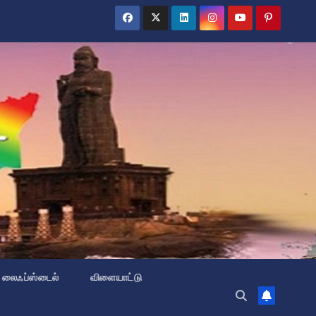
லைஃப்ஸ்டைல்
விளையாட்டு