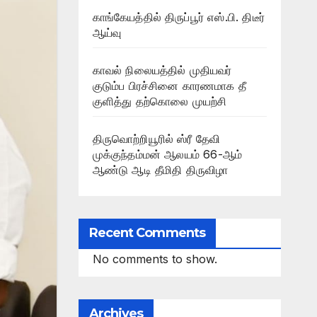
காங்கேயத்தில் திருப்பூர் எஸ்.பி. திடீர்
ஆய்வு
காவல் நிலையத்தில் முதியவர்
குடும்ப பிரச்சினை காரணமாக தீ
குளித்து தற்கொலை முயற்சி
திருவொற்றியூரில் ஸ்ரீ தேவி
முக்குந்தம்மன் ஆலயம் 66-ஆம்
ஆண்டு ஆடி தீமிதி திருவிழா
Recent Comments
No comments to show.
Archives