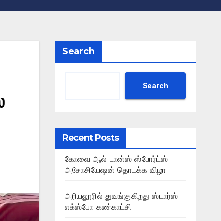
Search
Search
்
Recent Posts
கோவை ஆல் டான்ஸ் ஸ்போர்ட்ஸ்
அசோசியேஷன் தொடக்க விழா
அரியலூரில் துவங்குகிறது ஸ்டார்ஸ்
எக்ஸ்போ கண்காட்சி