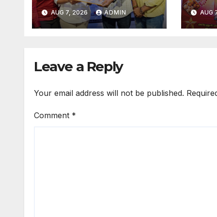
அசோசியேஷன் தொடக்க
கண்க
AUG 7, 2026
ADMIN
AUG 7
விழா
Leave a Reply
Your email address will not be published.
Require
Comment
*