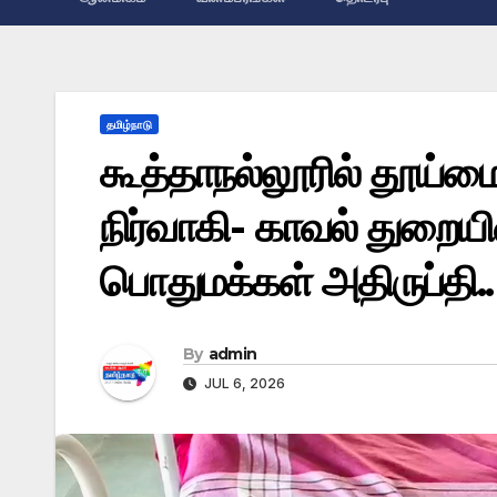
தமிழ்நாடு
கூத்தாநல்லூரில் தூய
நிர்வாகி- காவல் துறைய
பொதுமக்கள் அதிருப்தி..
By
admin
JUL 6, 2026