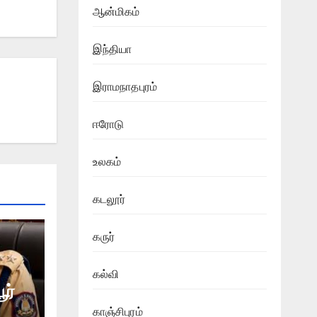
ஆன்மிகம்
இந்தியா
இராமநாதபுரம்
ஈரோடு
உலகம்
கடலூர்
கருர்
கல்வி
ூர்
காஞ்சிபுரம்