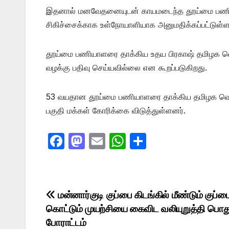
இதனால் மனவேதனையுடன் காயமடைந்த தூய்மை பணியாளர்
சிகிச்சைக்காக உள்நோயாளியாக அனுமதிக்கப்பட்டுள்ளா
தூய்மை பணியாளரை தாக்கிய உதய பிரகாஷ் தமிழக வெற
வழக்கு பதிவு செய்யவில்லை என கூறப்படுகிறது.
53 வயதான தூய்மை பணியாளரை தாக்கிய தமிழக வெற்றி
பகுதி மக்கள் கோரிக்கை விடுத்துள்ளனர்.
F
M
E
W
S
a
a
m
h
h
c
st
ail
at
ar
e
o
s
e
Post
மன்னார்குடி குப்பை கிடங்கில் மீண்டும் குப்ப
b
d
A
கொட்டும் முயற்சியை கைவிட வலியுறுத்தி பொத
navigation
o
o
p
போராட்டம்