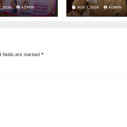
ாட்சி
, 2026
ADMIN
AUG 7, 2026
ADMIN
d fields are marked
*