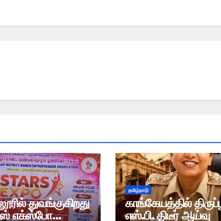
தமிழ்நாடு
ூரில் துவங்குகிறது
காங்கேயத்தில் திருப்ப
்ஸ் எக்ஸ்போ
எஸ்.பி. திடீர் ஆய்வு