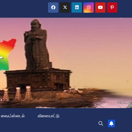
லைஃப்ஸ்டைல்
விளையாட்டு