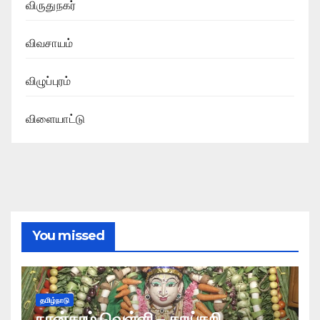
விருதுநகர்
விவசாயம்
விழுப்புரம்
விளையாட்டு
You missed
தமிழ்நாடு
நான்காம் வெள்ளி – காய்கறி