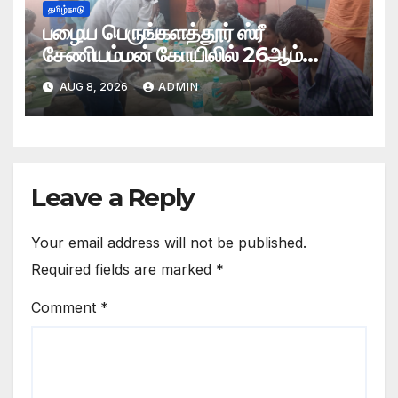
தமிழ்நாடு
பழைய பெருங்களத்தூர் ஸ்ரீ
சேணியம்மன் கோயிலில் 26ஆம்
ஆண்டு ஆடி மாத தீமிதி மற்றும்
AUG 8, 2026
ADMIN
தேர்த்திருவிழா
Leave a Reply
Your email address will not be published.
Required fields are marked
*
Comment
*