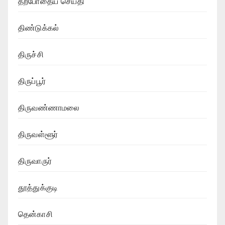
தற்போதைய செய்தி
திண்டுக்கல்
திருச்சி
திருப்பூர்
திருவண்ணாமலை
திருவள்ளூர்
திருவாருர்
தூத்துக்குடி
தென்காசி