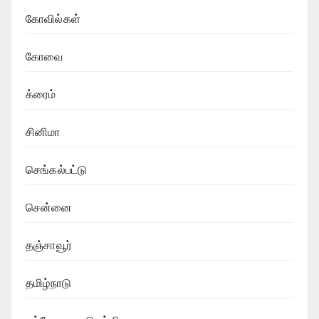
கோவில்கள்
கோவை
க்ரைம்
சினிமா
செங்கல்பட்டு
சென்னை
தஞ்சாவூர்
தமிழ்நாடு