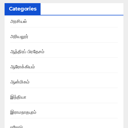
Categories
அரசியல்
அரியலூர்
ஆந்திரப் பிரதேசம்
ஆரோக்கியம்
ஆன்மிகம்
இந்தியா
இராமநாதபுரம்
ஈரோடு