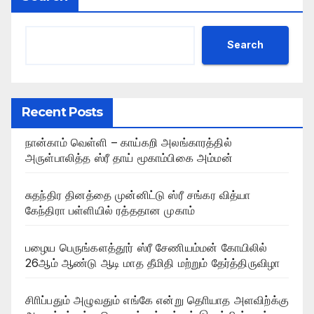
Search
Recent Posts
நான்காம் வெள்ளி – காய்கறி அலங்காரத்தில்
அருள்பாலித்த ஸ்ரீ தாய் மூகாம்பிகை அம்மன்
சுதந்திர தினத்தை முன்னிட்டு ஸ்ரீ சங்கர வித்யா
கேந்திரா பள்ளியில் ரத்ததான முகாம்
பழைய பெருங்களத்தூர் ஸ்ரீ சேணியம்மன் கோயிலில்
26ஆம் ஆண்டு ஆடி மாத தீமிதி மற்றும் தேர்த்திருவிழா
சிாிப்பதும் அழுவதும் எங்கே என்று தொியாத அளவிற்க்கு