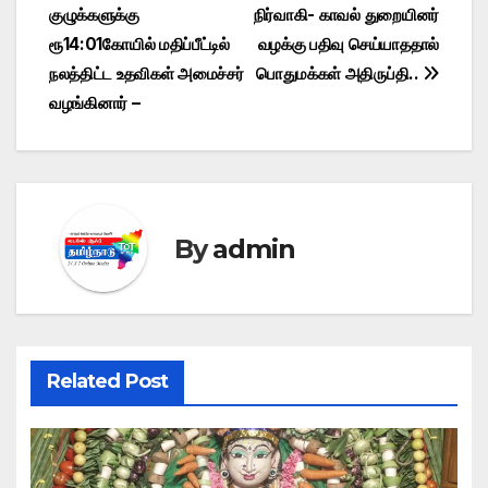
navigation
o
o
p
குழுக்களுக்கு
நிர்வாகி- காவல் துறையினர்
o
n
p
ரூ14:01கோயில் மதிப்பீட்டில்
வழக்கு பதிவு செய்யாததால்
நலத்திட்ட உதவிகள் அமைச்சர்
பொதுமக்கள் அதிருப்தி..
k
வழங்கினார் –
By
admin
Related Post