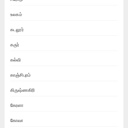
உலகம்
கடலூர்
கருர்
கல்வி
காஞ்சிபுரம்
கிருஷ்ணகிரி
கேரளா
கோவா