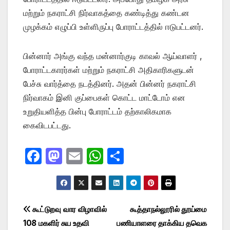
மற்றும் நகராட்சி நிர்வாகத்தை கண்டித்து கண்டன
முழக்கம் எழுப்பி உள்ளிருப்பு போராட்டத்தில் ஈடுபட்டனர்.
பின்னார் அங்கு வந்த மன்னார்குடி காவல் ஆய்வாளர் ,
போராட்டகாரர்கள் மற்றும் நகராட்சி அதிகாரிகளுடன்
பேச்சு வார்த்தை நடத்தினர். அதன் பின்னர் நகராட்சி
நிர்வாகம் இனி குப்பைகள் கொட்ட மாட்டோம் என
உறுதியளித்த பின்பு போராட்டம் தற்காலிகமாக
கைவிடபட்டது.
F
M
E
W
S
a
a
m
h
h
c
st
ail
at
ar
e
o
s
e
Post
கூட்டுறவு வார விழாவில்
கூத்தாநல்லூரில் தூய்மை
b
d
A
108 மகளிர் சுய உதவி
பணியாளரை தாக்கிய தவெக