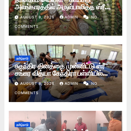
அலங்காரத்தில் அருள்பாலித்த ஸ்ரீ
தாய் மூகாம்பிகை அம்மன்
AUGUST 8, 2026
ADMIN
NO
COMMENTS
தமிழ்நாடு
சுதந்திர தினத்தை முன்னிட்டு ஸ்ரீ
சங்கர வித்யா கேந்திரா பள்ளியில்
ரத்ததான முகாம்
AUGUST 8, 2026
ADMIN
NO
COMMENTS
தமிழ்நாடு