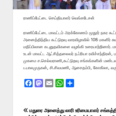
ராணிப்பேட்டை செய்தியாளர் வெங்கடேசன்
ராணிப்பேட்டை மாவட்டம் அரக்கோணம் மூதூர் நகர கூட
அனைத்திந்திய கூட்டுறவு வாரவிழாவில் 108 மகளிர் சு
மதிப்பிலான கடனுதவிகளை வழங்கி உரையாற்றினார். மாண்
உடன் மாவட்ட ஆட்சித்தலைவர் ந.ப்ரியா ரவிச்சந்திரன், 
முகமை ச.செல்வராணி,கூட்டுறவு சங்கங்களின் மண்ட
ப.பாலமுருகன், சி.சிவமணி, ஆசைதம்பி, கோகிலா, வருவாய்
F
M
E
W
S
a
a
m
h
h
c
st
ail
at
ar
e
o
s
e
Post
மதுரை அனைத்து லாரி உரிமையாளர் சங்கத்த