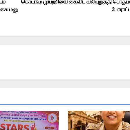
டம்
கொட்டும் முயற்சியை கைவிட வலியுறுத்தி பொதும
க்கை மனு
போராட்