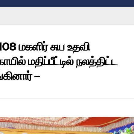
 108 மகளிர் சுய உதவி
ில் மதிப்பீட்டில் நலத்திட்ட
கினார் –