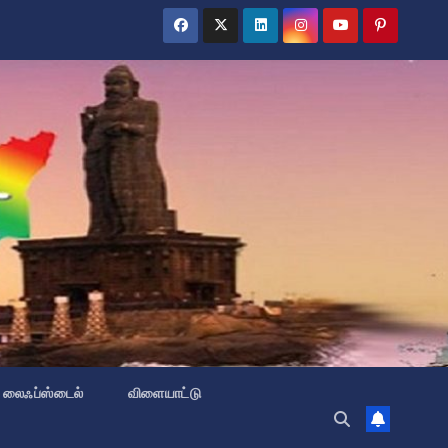
லைஃப்ஸ்டைல்
விளையாட்டு