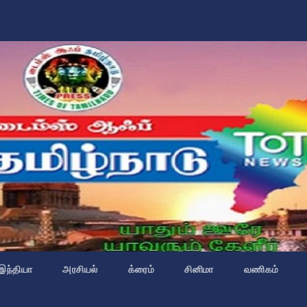
இந்தியா
அரசியல்
க்ரைம்
சினிமா
வணிகம்