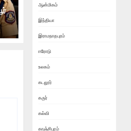
ஆன்மிகம்
ூர்
இந்தியா
இராமநாதபுரம்
ஈரோடு
உலகம்
கடலூர்
கருர்
கல்வி
காஞ்சிபுரம்