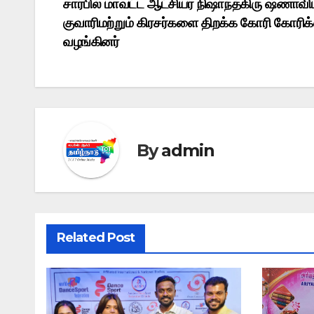
b
d
A
சார்பில் மாவட்ட ஆட்சியர் நிஷாந்த்கிரு ஷ்ணாவி
navigation
o
o
p
குவாரிமற்றும் கிரசர்களை திறக்க கோரி கோரி
o
n
p
வழங்கினர்
k
By
admin
Related Post