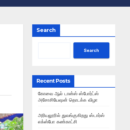
Search
Search
Recent Posts
கோவை ஆல் டான்ஸ் ஸ்போர்ட்ஸ்
அசோசியேஷன் தொடக்க விழா
அரியலூரில் துவங்குகிறது ஸ்டார்ஸ்
எக்ஸ்போ கண்காட்சி