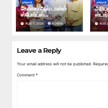
தமிழ்நாடு
தமிழ்நாடு
கோவை ஆல் டான்ஸ்
அரியல
ஸ்போர்ட்ஸ்
ஸ்டார
அசோசியேஷன் தொடக்க
கண்க
AUG 7, 2026
ADMIN
AUG 7
விழா
Leave a Reply
Your email address will not be published.
Require
Comment
*