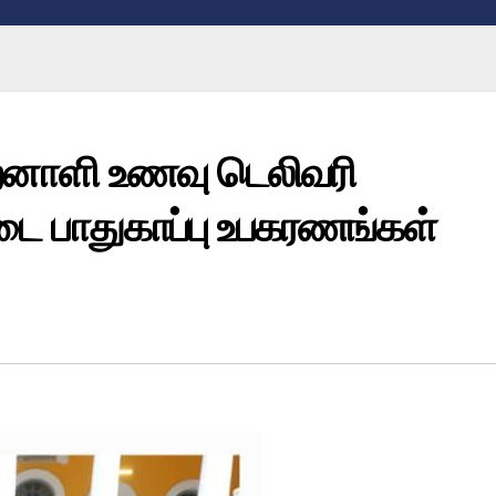
்திறனாளி உணவு டெலிவரி
 பாதுகாப்பு உபகரணங்கள்