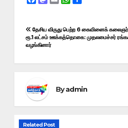
a
a
m
h
h
c
st
ail
at
ar
e
o
s
e
Post
தேசிய விருது பெற்ற 6 கைவினைக் கலைஞர்
b
d
A
ரூ.1 லட்சம் ஊக்கத்தொகை: முதலமைச்சர் ரங்க
navigation
o
o
p
வழங்கினார்
o
n
p
k
By
admin
Related Post