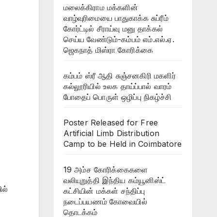
மலைக்கிராம மக்களின்
வாழ்வுரிமையை பாதுகாக்க சுப்ரீம்
கோர்ட்டில் சீராய்வு மனு தாக்கல்
செய்ய வேண்டும்-கம்பம் எம்.எல்.ஏ.
ஜெகநாத் மிஸ்ரா கோரிக்கை
கம்பம் ஸ்ரீ ஆதி சுஞ்சனகிரி மகளிர்
கல்லூரியில் உலக தாய்ப்பால் வாரம்
போதைப் பொருள் ஒழிப்பு நிகழ்ச்சி
Poster Released for Free
Artificial Limb Distribution
Camp to be Held in Coimbatore
19 அம்ச கோரிக்கைகளை
வலியுறுத்தி இந்திய கம்யூனிஸ்ட்
ில்
கட்சியின் மக்கள் சந்திப்பு
நடைப்பயணம் கோவையில்
தொடக்கம்