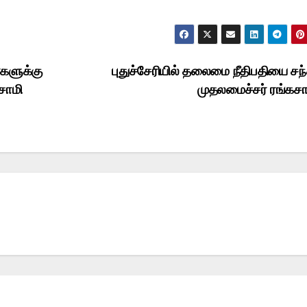
களுக்கு
புதுச்சேரியில் தலைமை நீதிபதியை சந்
சாமி
முதலமைச்சர் ரங்கச