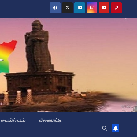
லைஃப்ஸ்டைல்
விளையாட்டு