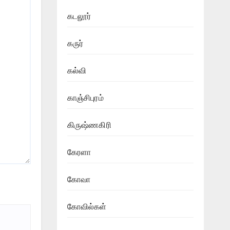
கடலூர்
கருர்
கல்வி
காஞ்சிபுரம்
கிருஷ்ணகிரி
கேரளா
கோவா
கோவில்கள்