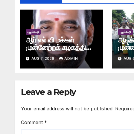
புதுச்சேரி
புதுச்சேரி
ஆர் எல் வி மக்கள்
ஆடிக
முன்னேற்றக் கழகத்தின்
முன்ன
மகளிரணி அனைத்து
அபிஷ
AUG 7, 2026
ADMIN
AUG 6
மாநில அணி கமிட்டிகளும்
மேற்ப
கலைப்பு-மாநில தலைவர்
பங்கேற
ஆர் எல் வெங்கட்ராமன்
அதிரடி நடவடிக்கை
Leave a Reply
Your email address will not be published.
Require
Comment
*