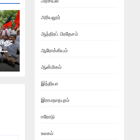
அரசியல்
அரியலூர்
ஆந்திரப் பிரதேசம்
ைது:
ினர்
ஆரோக்கியம்
டம்
பட
ஆன்மிகம்
இந்தியா
இராமநாதபுரம்
ஈரோடு
உலகம்