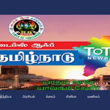
இந்தியா
அரசியல்
க்ரைம்
சினிமா
வணிகம்