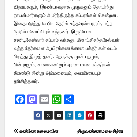
விநாயகரும், இரண்டாவதாக முருகனும் தொடர்ந்து
நாயன்மார்களும் அமர்ந்திருந்த சப்பரங்கள் சென்றன.
இதையடுத்து பெரிய தேரில் சுந்தரேஸ்வரரும், மற்ற
தேரில் மீனாட்சியும் வந்தனர். இறுதியாக
சண்டிகேஸ்வரர் சப்பரம் வந்தது. மீனாட்சிசுந்தரேஸ்வரர்
வந்த தேர்களை ஆயிரக்கணக்கான பக்தர் கள் வடம்
பிடித்து இழுத் தனர். தேருக்கு முன் புறமும்,
பின்புறமும், சாலைகளிலும் ஏராள மான பக்தர்கள்
திரண்டு நின்று அம்மனையும், சுவாமியையும்
தரிசித்தனர்.
F
M
E
W
S
a
a
m
h
h
c
st
ail
at
ar
e
o
s
e
Post
கண்ணே கலைமானே
திருவண்ணாமலை சித்ரா