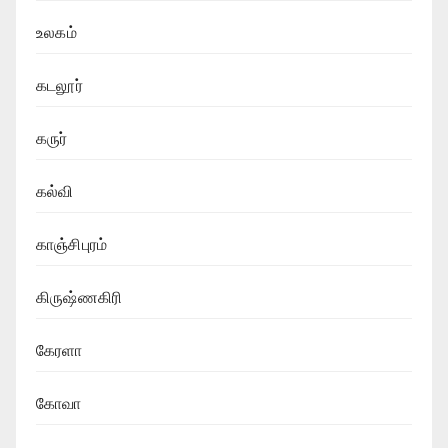
உலகம்
கடலூர்
கருர்
கல்வி
காஞ்சிபுரம்
கிருஷ்ணகிரி
கேரளா
கோவா