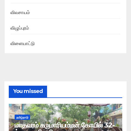
விவசாயம்
விழுப்புரம்
விளையாட்டு
You missed
தமிழ்நாடு
மாதவரம் கருமாரியம்மன் கோயில் 32-