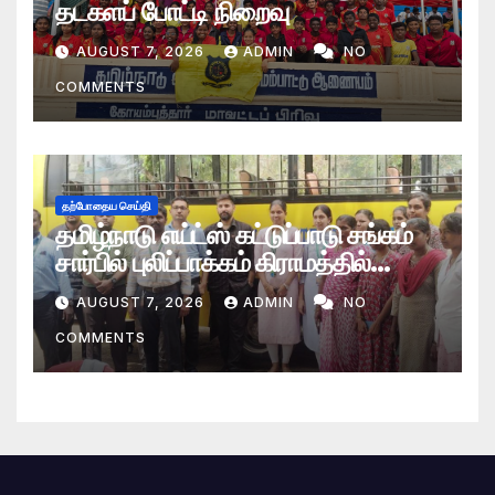
தடகளப் போட்டி நிறைவு
AUGUST 7, 2026
ADMIN
NO
COMMENTS
தற்போதைய செய்தி
தமிழ்நாடு எய்ட்ஸ் கட்டுப்பாடு சங்கம்
சார்பில் புலிப்பாக்கம் கிராமத்தில்
இலவச மருத்துவ முகாம்
AUGUST 7, 2026
ADMIN
NO
COMMENTS