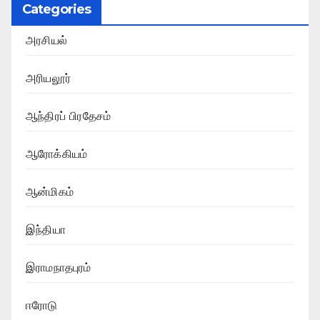
Categories
அரசியல்
அரியலூர்
ஆந்திரப் பிரதேசம்
ஆரோக்கியம்
ஆன்மிகம்
இந்தியா
இராமநாதபுரம்
ஈரோடு