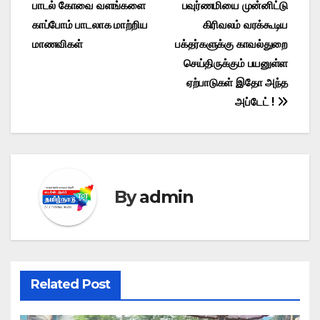
b
d
A
பாடல் கோவை வளங்களை
பவுர்ணமியை முன்னிட்டு
navigation
o
o
p
காப்போம் பாடலாக மாற்றிய
கிரிவலம் வரக்கூடிய
o
n
p
மாணவிகள்
பக்தர்களுக்கு காவல்துறை
செய்திருக்கும் பயனுள்ள
k
ஏற்பாடுகள் இதோ அந்த
அப்டேட் !
By
admin
Related Post