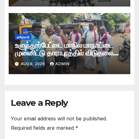
வழங்கும் முகாம்
தமிழ்நாடு
உளுந்தூர்பேட்டை மாநில மாநாட்டை
முன்னிட்டு தாராபுரத்தில் விடுதலை
சிறுத்தைகள் கட்சியினரின் தீவிர
AUG 6, 2026
ADMIN
பிரச்சாரப் பயணம்
Leave a Reply
Your email address will not be published.
Required fields are marked
*