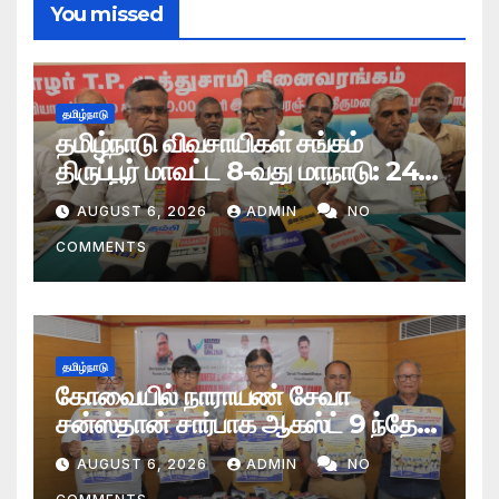
You missed
தமிழ்நாடு
தமிழ்நாடு விவசாயிகள் சங்கம்
திருப்பூர் மாவட்ட 8-வது மாநாடு: 24
தீர்மானங்கள் நிறைவேற்றம்
AUGUST 6, 2026
ADMIN
NO
COMMENTS
தமிழ்நாடு
கோவையில் நாராயண் சேவா
சன்ஸ்தான் சார்பாக ஆகஸ்ட் 9 ந்தேதி
மாபெரும் இலவச செயற்கை மூட்டு
AUGUST 6, 2026
ADMIN
NO
வழங்கும் முகாம்