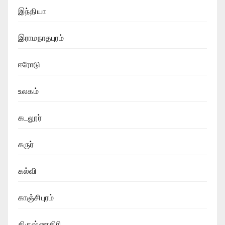
இந்தியா
இராமநாதபுரம்
ஈரோடு
உலகம்
கடலூர்
கருர்
கல்வி
காஞ்சிபுரம்
கிருஷ்ணகிரி