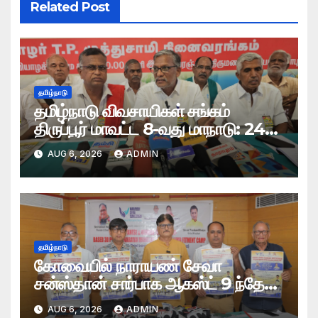
Related Post
தமிழ்நாடு
தமிழ்நாடு விவசாயிகள் சங்கம்
திருப்பூர் மாவட்ட 8-வது மாநாடு: 24
தீர்மானங்கள் நிறைவேற்றம்
AUG 6, 2026
ADMIN
தமிழ்நாடு
கோவையில் நாராயண் சேவா
சன்ஸ்தான் சார்பாக ஆகஸ்ட் 9 ந்தேதி
மாபெரும் இலவச செயற்கை மூட்டு
AUG 6, 2026
ADMIN