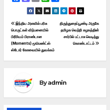
a
a
m
h
h
c
st
ail
at
ar
e
o
s
e
Post
இந்திய அளவில் பரிசு
திருத்துறைப்பூண்டி அருகே
b
d
A
பொருட்கள் விற்பனையில்
தமிழக வெற்றி கழகத்தின்
navigation
o
o
p
பிரீமியம் பிராண்டான
சார்பில் பட்டாசு வெடித்து
o
n
p
(Moments) மூமெண்ட்ஸ்
கொண்டாட்டம்
ஸ்டோர் கோவையில் துவக்கம்
k
By
admin