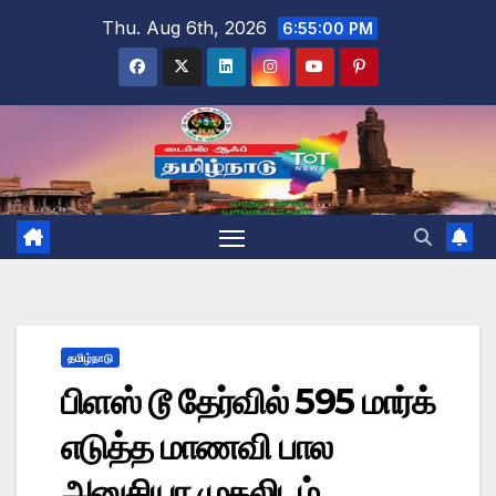
Skip
Thu. Aug 6th, 2026
6:55:01 PM
to
content
தமிழ்நாடு
பிளஸ் டூ தேர்வில் 595 மார்க்
எடுத்த மாணவி பால
அனுசியா முதலிடம்