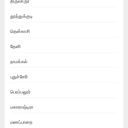
திருவாருர்
தூத்துக்குடி
தென்காசி
தேனி
நாமக்கல்
புதுச்சேரி
பெரம்பலூர்
மகாராஷ்டிரா
மணப்பாறை