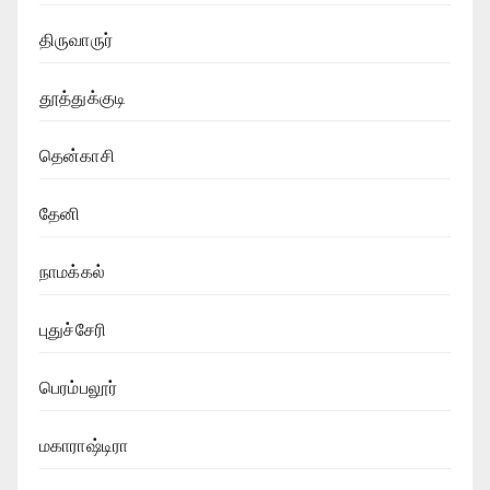
திருவாருர்
தூத்துக்குடி
தென்காசி
தேனி
நாமக்கல்
புதுச்சேரி
பெரம்பலூர்
மகாராஷ்டிரா