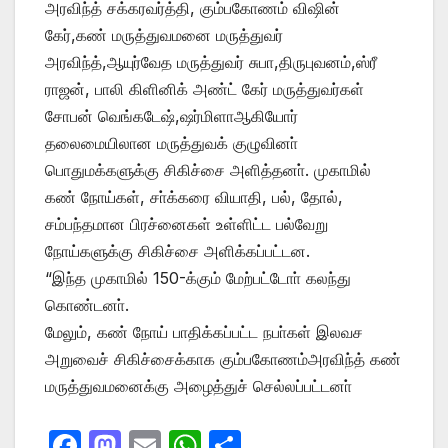
அரவிந்த் சக்கரவர்த்தி, கும்பகோணம் விஷின்
கேர்,கண் மருத்துவமனை மருத்துவர்
அரவிந்த்,ஆயுர்வேத மருத்துவர் சுபா,திருபுவனம்,ஸ்ரீ
ராஜன், பாலி கிளினிக் அண்ட் கேர் மருத்துவர்கள்
சோபன் வெங்கடேஷ்,ஷர்மிளாஆகியோர்
தலைமையிலான மருத்துவக் குழுவினா்
பொதுமக்களுக்கு சிகிச்சை அளித்தனா். முகாமில்
கண் நோய்கள், சா்க்கரை வியாதி, பல், தோல்,
சம்பந்தமான பிரச்னைகள் உள்ளிட்ட பல்வேறு
நோய்களுக்கு சிகிச்சை அளிக்கப்பட்டன.
“இந்த முகாமில் 150-க்கும் மேற்பட்டோா் கலந்து
கொண்டனா்.
மேலும், கண் நோய் பாதிக்கப்பட்ட நபா்கள் இலவச
அறுவைச் சிகிச்சைக்காக கும்பகோணம்அரவிந்த் கண்
மருத்துவமனைக்கு அழைத்துச் செல்லப்பட்டனா்
F
M
E
W
S