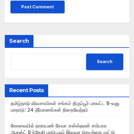
Search
Search
Recent Posts
தமிழ்நாடு விவசாயிகள் சங்கம் திருப்பூர் மாவட்ட 8-வது
மாநாடு: 24 தீர்மானங்கள் நிறைவேற்றம்
கோவையில் நாராயண் சேவா சன்ஸ்தான் சார்பாக
ஆகஸ்ட் 9 ந்தேதி மாபெரும் இலவச செயற்கை மூட்டு