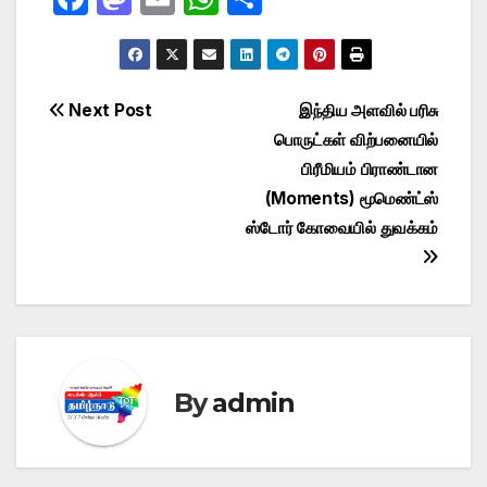
a
a
m
h
h
c
st
ail
at
ar
e
o
s
e
Post
Next Post
இந்திய அளவில் பரிசு
b
d
A
பொருட்கள் விற்பனையில்
navigation
o
o
p
பிரீமியம் பிராண்டான
o
n
p
(Moments) மூமெண்ட்ஸ்
ஸ்டோர் கோவையில் துவக்கம்
k
By
admin