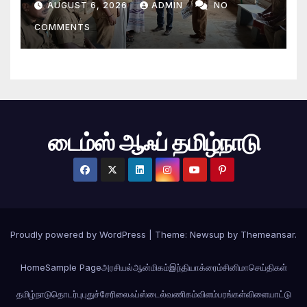
AUGUST 6, 2026
ADMIN
NO
COMMENTS
டைம்ஸ் ஆஃப் தமிழ்நாடு
Proudly powered by WordPress
|
Theme: Newsup by
Themeansar
.
Home
Sample Page
அரசியல்
ஆன்மிகம்
இந்தியா
க்ரைம்
சினிமா
செய்திகள்
தமிழ்நாடு
தொடர்பு
புதுச்சேரி
லைஃப்ஸ்டைல்
வணிகம்
விளம்பரங்கள்
விளையாட்டு