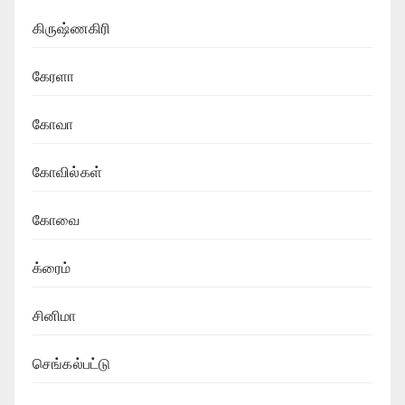
கிருஷ்ணகிரி
கேரளா
கோவா
கோவில்கள்
கோவை
க்ரைம்
சினிமா
செங்கல்பட்டு