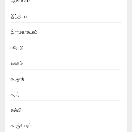
ஆன்மிகம்
இந்தியா
இராமநாதபுரம்
ஈரோடு
உலகம்
கடலூர்
கருர்
கல்வி
காஞ்சிபுரம்