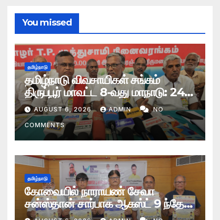
You missed
தமிழ்நாடு
தமிழ்நாடு விவசாயிகள் சங்கம்
திருப்பூர் மாவட்ட 8-வது மாநாடு: 24
தீர்மானங்கள் நிறைவேற்றம்
AUGUST 6, 2026
ADMIN
NO
COMMENTS
தமிழ்நாடு
கோவையில் நாராயண் சேவா
சன்ஸ்தான் சார்பாக ஆகஸ்ட் 9 ந்தேதி
மாபெரும் இலவச செயற்கை மூட்டு