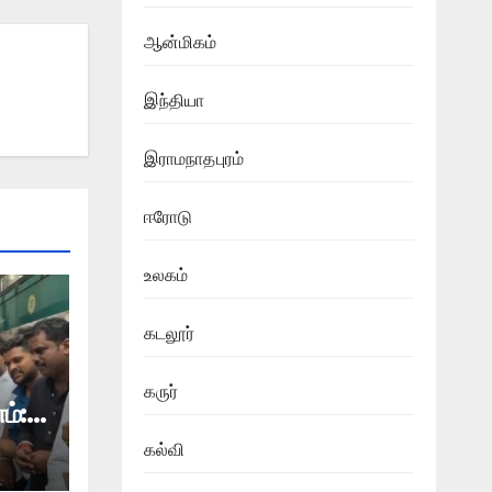
ஆன்மிகம்
இந்தியா
இராமநாதபுரம்
ஈரோடு
உலகம்
கடலூர்
கருர்
ம்:
கல்வி
தி