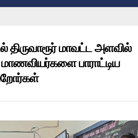
ில் திருவாரூர் மாவட்ட அளவில்
வ மாணவியர்களை பாராட்டிய
ற்றோர்கள்