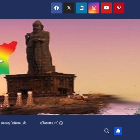
லைஃப்ஸ்டைல்
விளையாட்டு