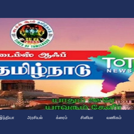
இந்தியா
அரசியல்
க்ரைம்
சினிமா
வணிகம்