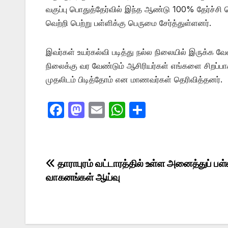
வகுப்பு பொதுத்தேர்வில் இந்த ஆண்டு 100% தேர்ச்சி
வெற்றி பெற்று பள்ளிக்கு பெருமை சேர்த்துள்ளனர்.
இவர்கள் உயர்கல்வி படித்து நல்ல நிலையில் இருக்க வே
நிலைக்கு வர வேண்டும் ஆசிரியர்கள் எங்களை சிறப்பாக
முதலிடம் பிடித்தோம் என மாணவர்கள் தெரிவித்தனர்.
F
M
E
W
S
a
a
m
h
h
c
st
ail
at
ar
e
o
s
e
Post
தாராபுரம் வட்டாரத்தில் உள்ள அனைத்துப் பள
b
d
A
வாகனங்கள் ஆய்வு
navigation
o
o
p
o
n
p
k