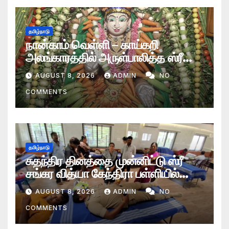
தமிழ்நாடு
நான்காம் வெள்ளி – காய்கறி
அலங்காரத்தில் அருள்பாலித்த ஸ்ரீ
தாய் மூகாம்பிகை அம்மன்
AUGUST 8, 2026
ADMIN
NO
COMMENTS
தமிழ்நாடு
சுதந்திர தினத்தை முன்னிட்டு ஸ்ரீ
சங்கர வித்யா கேந்திரா பள்ளியில்
ரத்ததான முகாம்
AUGUST 8, 2026
ADMIN
NO
COMMENTS