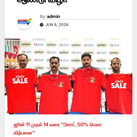
By
admin
JUN 9, 2026
ஜூன் 11 முதல் 14 வரை “பிளாட் 50% மெகா
விற்பனை”