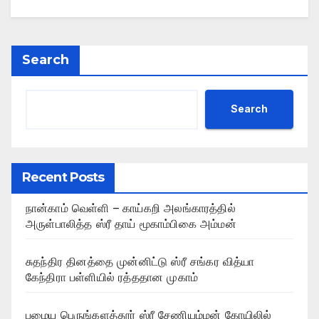
Search
Search
Recent Posts
நான்காம் வெள்ளி – காய்கறி அலங்காரத்தில்
அருள்பாலித்த ஸ்ரீ தாய் மூகாம்பிகை அம்மன்
சுதந்திர தினத்தை முன்னிட்டு ஸ்ரீ சங்கர வித்யா
கேந்திரா பள்ளியில் ரத்ததான முகாம்
பழைய பெருங்களத்தூர் ஸ்ரீ சேணியம்மன் கோயிலில்