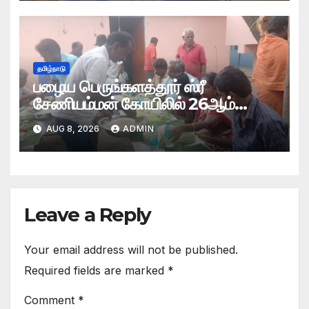
தமிழ்நாடு
பழைய பெருங்களத்தூர் ஸ்ரீ
சேணியம்மன் கோயிலில் 26ஆம்
ஆண்டு ஆடி மாத தீமிதி மற்றும்
AUG 8, 2026
ADMIN
தேர்த்திருவிழா
Leave a Reply
Your email address will not be published.
Required fields are marked
*
Comment
*