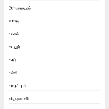
இராமநாதபுரம்
ஈரோடு
உலகம்
கடலூர்
கருர்
கல்வி
காஞ்சிபுரம்
கிருஷ்ணகிரி