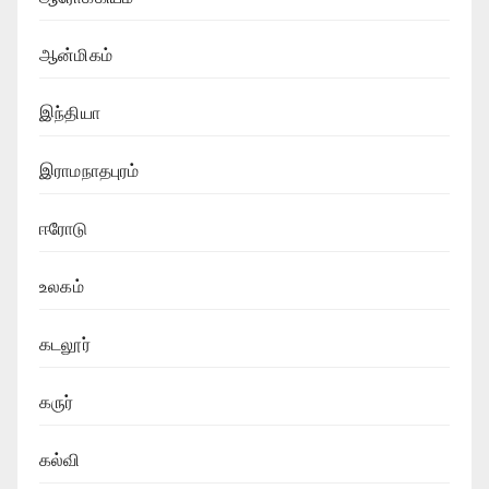
ஆன்மிகம்
இந்தியா
இராமநாதபுரம்
ஈரோடு
உலகம்
கடலூர்
கருர்
கல்வி