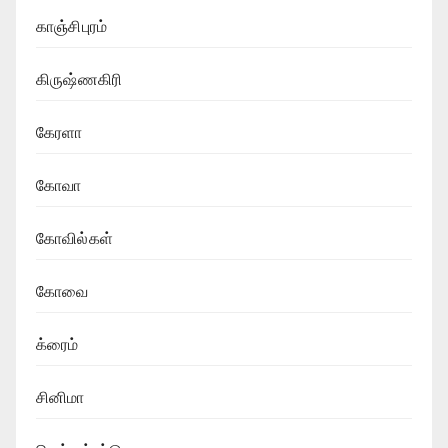
காஞ்சிபுரம்
கிருஷ்ணகிரி
கேரளா
கோவா
கோவில்கள்
கோவை
க்ரைம்
சினிமா