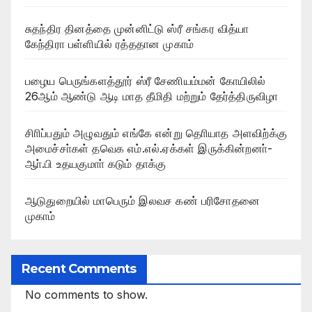
சுதந்திர தினத்தை முன்னிட்டு ஸ்ரீ சங்கர வித்யா
கேந்திரா பள்ளியில் ரத்ததான முகாம்
பழைய பெருங்களத்தூர் ஸ்ரீ சேணியம்மன் கோயிலில்
26ஆம் ஆண்டு ஆடி மாத தீமிதி மற்றும் தேர்த்திருவிழா
சிாிப்பதும் அழுவதும் எங்கே என்று தொியாத அளவிற்க்கு
அமைச்சா்கள் தவெக எம்.எல்.ஏக்கள் இருக்கின்றனா்-
ஆா்.பி உதயகுமாா் கடும் தாக்கு
ஆடுதுறையில் மாபெரும் இலவச கண் பரிசோதனை
முகாம்
Recent Comments
No comments to show.