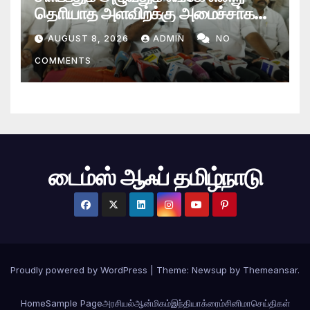
தொியாத அளவிற்க்கு அமைச்சா்கள்
தவெக எம்.எல்.ஏக்கள் இருக்கின்றனா்-
AUGUST 8, 2026
ADMIN
NO
ஆா்.பி உதயகுமாா் கடும் தாக்கு
COMMENTS
டைம்ஸ் ஆஃப் தமிழ்நாடு
Proudly powered by WordPress
|
Theme: Newsup by
Themeansar
.
Home
Sample Page
அரசியல்
ஆன்மிகம்
இந்தியா
க்ரைம்
சினிமா
செய்திகள்