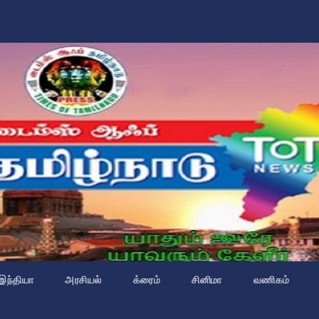
இந்தியா
அரசியல்
க்ரைம்
சினிமா
வணிகம்