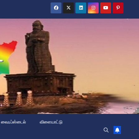
லைஃப்ஸ்டைல்
விளையாட்டு