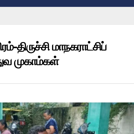
ரம்-திருச்சி மாநகராட்சிப்
்துவ முகாம்கள்