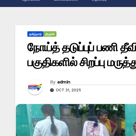
தமிழ்நாடு
திருச்சி
நோய்த் தடுப்புப் பணி தீவி
பகுதிகளில் சிறப்பு மருத
By
admin
OCT 31, 2025