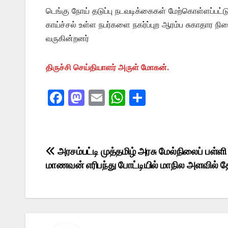
டெங்கு நோய் தடுப்பு நடவடிக்கைகள் மேற்கொள்ளப்பட்ட
காய்ச்சல் உள்ள நபர்களை நகர்ப்புற ஆரம்ப சுகாதார ந
வருகின்றனர்
திருச்சி செய்தியாளர் அருள் மோகன்.
F
M
E
W
S
a
a
m
h
h
c
st
ail
at
ar
e
o
s
e
Post
அரசம்பட்டி முத்தமிழ் அரசு மேல்நிலைப் பள்ளி
b
d
A
மாணவன் எரிபந்து போட்டியில் மாநில அளவில் தே
navigation
o
o
p
o
n
p
k