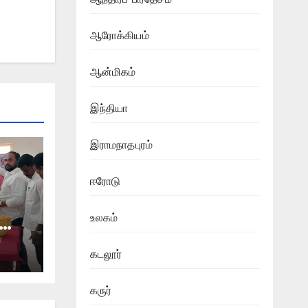
ஆரோக்கியம்
ஆன்மிகம்
இந்தியா
இராமநாதபுரம்
ஈரோடு
உலகம்
கடலூர்
்கு
்
கருர்