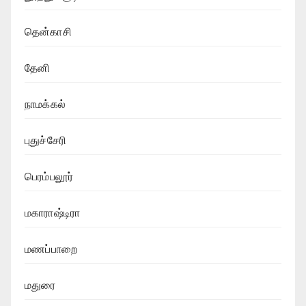
தென்காசி
தேனி
நாமக்கல்
புதுச்சேரி
பெரம்பலூர்
மகாராஷ்டிரா
மணப்பாறை
மதுரை