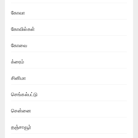
கோவா
கோவில்கள்
கோவை
க்ரைம்
சினிமா
செங்கல்பட்டு
சென்னை
தஞ்சாவூர்