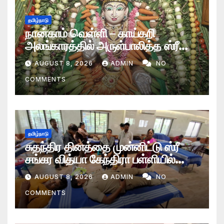
தமிழ்நாடு
நான்காம் வெள்ளி – காய்கறி
அலங்காரத்தில் அருள்பாலித்த ஸ்ரீ
தாய் மூகாம்பிகை அம்மன்
AUGUST 8, 2026
ADMIN
NO
COMMENTS
தமிழ்நாடு
சுதந்திர தினத்தை முன்னிட்டு ஸ்ரீ
சங்கர வித்யா கேந்திரா பள்ளியில்
ரத்ததான முகாம்
AUGUST 8, 2026
ADMIN
NO
COMMENTS