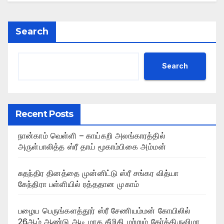
Search
Search
Recent Posts
நான்காம் வெள்ளி – காய்கறி அலங்காரத்தில்
அருள்பாலித்த ஸ்ரீ தாய் மூகாம்பிகை அம்மன்
சுதந்திர தினத்தை முன்னிட்டு ஸ்ரீ சங்கர வித்யா
கேந்திரா பள்ளியில் ரத்ததான முகாம்
பழைய பெருங்களத்தூர் ஸ்ரீ சேணியம்மன் கோயிலில்
26ஆம் ஆண்டு ஆடி மாத தீமிதி மற்றும் தேர்த்திருவிழா