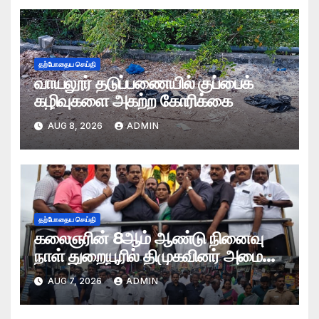
தற்போதைய செய்தி
வாயலூர் தடுப்பணையில் குப்பைக்
கழிவுகளை அகற்ற கோரிக்கை
AUG 8, 2026
ADMIN
தற்போதைய செய்தி
கலைஞரின் 8ஆம் ஆண்டு நினைவு
நாள் துறையூரில் திமுகவினர் அமைதி
பேரணி
AUG 7, 2026
ADMIN