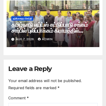
தற்போதைய செய்தி
தமிழ்நாடு எய்ட்ஸ் கட்டுப்பாடு சங்கம்
சார்பில் புலிப்பாக்கம் கிராமத்தில்
இலவச மருத்துவ முகாம்
AUG 7, 2026
ADMIN
Leave a Reply
Your email address will not be published.
Required fields are marked
*
Comment
*