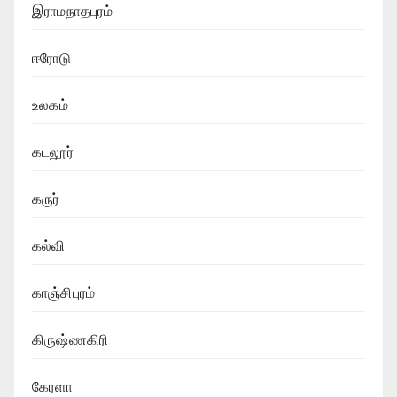
இராமநாதபுரம்
ஈரோடு
உலகம்
கடலூர்
கருர்
கல்வி
காஞ்சிபுரம்
கிருஷ்ணகிரி
கேரளா