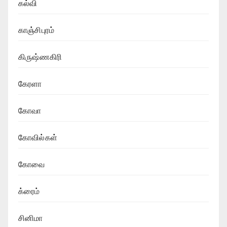
கல்வி
காஞ்சிபுரம்
கிருஷ்ணகிரி
கேரளா
கோவா
கோவில்கள்
கோவை
க்ரைம்
சினிமா