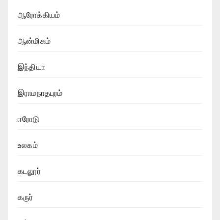
ஆரோக்கியம்
ஆன்மிகம்
இந்தியா
இராமநாதபுரம்
ஈரோடு
உலகம்
கடலூர்
கருர்