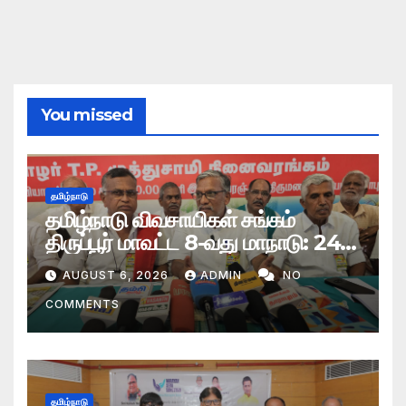
You missed
தமிழ்நாடு
தமிழ்நாடு விவசாயிகள் சங்கம்
திருப்பூர் மாவட்ட 8-வது மாநாடு: 24
தீர்மானங்கள் நிறைவேற்றம்
AUGUST 6, 2026
ADMIN
NO
COMMENTS
தமிழ்நாடு