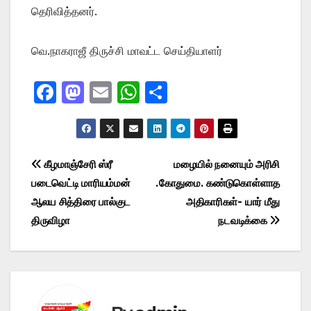
தெரிவித்தனர்.
வெ.நாகராஜீ திருச்சி மாவட்ட செய்தியாளர்
F
M
E
W
S
a
a
m
h
h
c
st
ail
at
ar
e
o
s
e
Post
கீழமாஞ்சேரி ஸ்ரீ
மழையில் நனையும் அரிசி
b
d
A
படைவெட்டி மாரியம்மன்
.கோதுமை. கண்டுகொள்ளாத
navigation
o
o
p
ஆலய சித்திரை பால்குட
அதிகாரிகள்- யார் மீது
o
n
p
திருவிழா
நடவடிக்கை
k