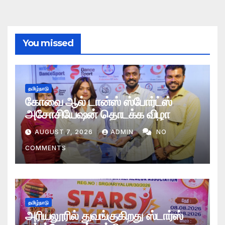
You missed
தமிழ்நாடு
கோவை ஆல் டான்ஸ் ஸ்போர்ட்ஸ்
அசோசியேஷன் தொடக்க விழா
AUGUST 7, 2026
ADMIN
NO
COMMENTS
தமிழ்நாடு
அரியலூரில் துவங்குகிறது ஸ்டார்ஸ்