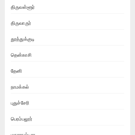
திருவள்ளூர்
திருவாருர்
தூத்துக்குடி
தென்காசி
தேனி
நாமக்கல்
புதுச்சேரி
பெரம்பலூர்
மகாராஷ்டிரா