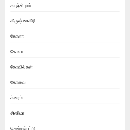
காஞ்சிபுரம்
கிருஷ்ணகிரி
கேரளா
கோவா
கோவில்கள்
கோவை
க்ரைம்
சினிமா
செங்கல்பட்டு