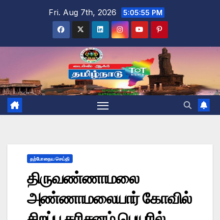
Skip
Fri. Aug 7th, 2026
5:05:56 PM
to
content
தற்போதைய செய்தி
திருவண்ணாமலை
அண்ணாமலையார் கோவில்
சிறப்பு தரிசனம் பெயரில்