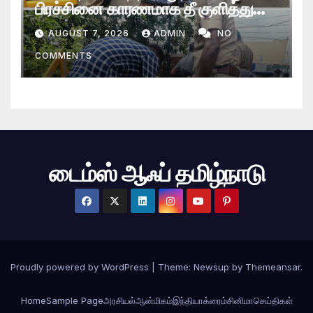
பிரச்சினை காரணமாக தீ குளித்து
தற்கொலை முயற்சி
AUGUST 7, 2026
ADMIN
NO
COMMENTS
டைம்ஸ் ஆஃப் தமிழ்நாடு
Proudly powered by WordPress
|
Theme: Newsup by
Themeansar
.
Home
Sample Page
அரசியல்
ஆன்மிகம்
இந்தியா
க்ரைம்
சினிமா
செய்திகள்