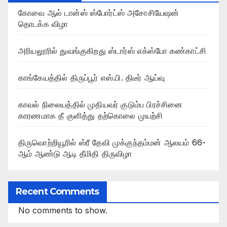
கோவை ஆல் டான்ஸ் ஸ்போர்ட்ஸ் அசோசியேஷன்
தொடக்க விழா
அரியலூரில் துவங்குகிறது ஸ்டார்ஸ் எக்ஸ்போ கண்காட்சி
காங்கேயத்தில் திருப்பூர் எஸ்.பி. திடீர் ஆய்வு
காவல் நிலையத்தில் முதியவர் குடும்ப பிரச்சினை
காரணமாக தீ குளித்து தற்கொலை முயற்சி
திருவொற்றியூரில் ஸ்ரீ தேவி முக்குந்தம்மன் ஆலயம் 66-
ஆம் ஆண்டு ஆடி தீமிதி திருவிழா
Recent Comments
No comments to show.