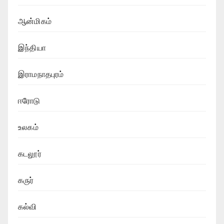
ஆன்மிகம்
இந்தியா
இராமநாதபுரம்
ஈரோடு
உலகம்
கடலூர்
கருர்
கல்வி