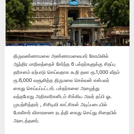
திருவண்ணாமலை அண்ணாமலையார் கோயிலில்
ஆந்திர மாநிலத்தைச் சேர்ந்த 6 பக்தர்களுக்கு சிறப்பு
தரிசனம் ஏற்பாடு செய்வதாக கூறி தலா ரூ.1,000 வீதம்
ரூ.6,000 வசூலித்த திருமலை செல்வன் என்பவர்
கைது செய்யப்பட்டார். பக்தர்களை அழைத்து
வந்தபோது அதிகாரிகளிடம் சிக்கிய அவர் தப்பி ஓட
முயற்சித்தார் , சிசிடிவி காட்சிகள் அடிப்படையில்
போலீசார் விசாரணை நடத்தி கைது செய்து சிறையில்
அடைத்தனர்.