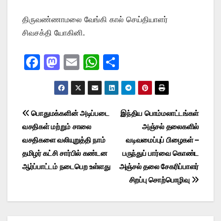
திருவண்ணாமலை வேங்கி கால் செய்தியாளர்
சிவசக்தி யோகினி.
F
M
E
W
S
a
a
m
h
h
c
st
ail
at
ar
e
o
s
e
Post
பொதுமக்களின் அடிப்படை
இந்திய பொம்மலாட்டங்கள்
b
d
A
வசதிகள் மற்றும் சாலை
அஞ்சல் தலைகளில்
navigation
o
o
p
வசதிகளை வலியுறுத்தி நாம்
வடிவமைப்புப் பிழைகள் –
o
n
p
தமிழர் கட்சி சார்பில் கண்டன
பருந்துப் பார்வை கொண்ட
ஆர்ப்பாட்டம் நடைபெற உள்ளது
அஞ்சல் தலை சேகரிப்பாளர்
k
சிறப்பு சொற்பொழிவு