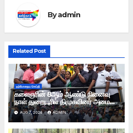
By
admin
Related Post
தற்போதைய செய்தி
கலைஞரின் 8ஆம் ஆண்டு நினைவு
நாள் துறையூரில் திமுகவினர் அமைதி
பேரணி
AUG 7, 2026
ADMIN